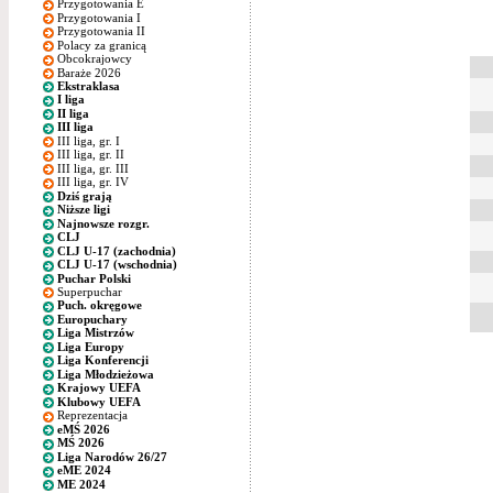
Przygotowania E
Przygotowania I
Przygotowania II
Polacy za granicą
Obcokrajowcy
Baraże 2026
Ekstraklasa
I liga
II liga
III liga
III liga, gr. I
III liga, gr. II
III liga, gr. III
III liga, gr. IV
Dziś grają
Niższe ligi
Najnowsze rozgr.
CLJ
CLJ U-17 (zachodnia)
CLJ U-17 (wschodnia)
Puchar Polski
Superpuchar
Puch. okręgowe
Europuchary
Liga Mistrzów
Liga Europy
Liga Konferencji
Liga Młodzieżowa
Krajowy UEFA
Klubowy UEFA
Reprezentacja
eMŚ 2026
MŚ 2026
Liga Narodów 26/27
eME 2024
ME 2024