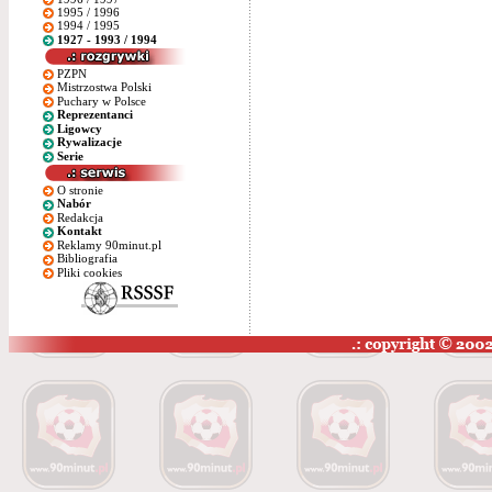
1995 / 1996
1994 / 1995
1927 - 1993 / 1994
PZPN
Mistrzostwa Polski
Puchary w Polsce
Reprezentanci
Ligowcy
Rywalizacje
Serie
O stronie
Nabór
Redakcja
Kontakt
Reklamy 90minut.pl
Bibliografia
Pliki cookies