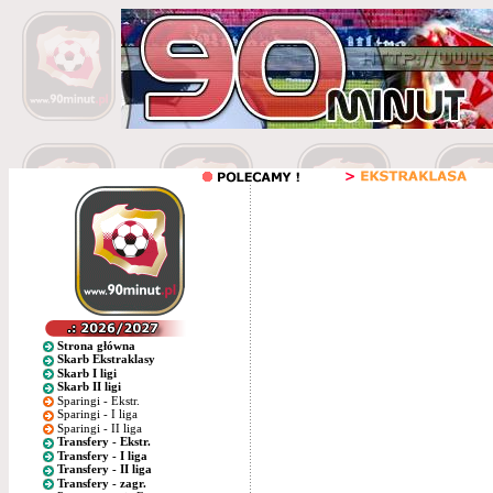
Strona główna
Skarb Ekstraklasy
Skarb I ligi
Skarb II ligi
Sparingi - Ekstr.
Sparingi - I liga
Sparingi - II liga
Transfery - Ekstr.
Transfery - I liga
Transfery - II liga
Transfery - zagr.