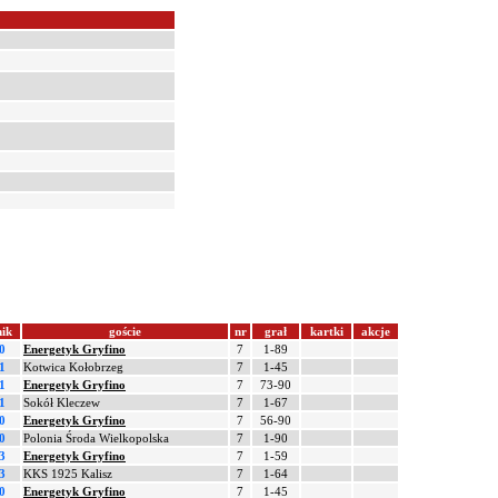
ik
goście
nr
grał
kartki
akcje
0
Energetyk Gryfino
7
1-89
1
Kotwica Kołobrzeg
7
1-45
1
Energetyk Gryfino
7
73-90
1
Sokół Kleczew
7
1-67
0
Energetyk Gryfino
7
56-90
0
Polonia Środa Wielkopolska
7
1-90
3
Energetyk Gryfino
7
1-59
3
KKS 1925 Kalisz
7
1-64
0
Energetyk Gryfino
7
1-45