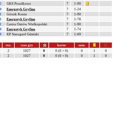
2
GKS Przodkowo
7
1-90
0
Energetyk Gryfino
7
1-24
1
Górnik Konin
7
1-90
1
Energetyk Gryfino
7
1-78
1
Centra Ostrów Wielkopolski
7
1-90
0
Energetyk Gryfino
7
1-74
0
KP Starogard Gdański
7
1-69
rez.
czas gry
karne
sam.
2
1027
0
0 (0 + 0)
0
1
0
2
1027
0
0 (0 + 0)
0
1
0