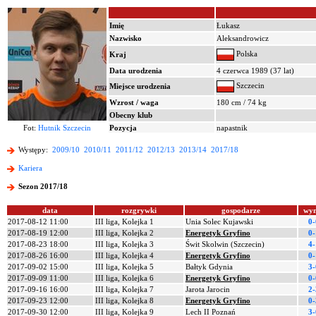
Imię
Łukasz
Nazwisko
Aleksandrowicz
Polska
Kraj
Data urodzenia
4 czerwca 1989 (37 lat)
Szczecin
Miejsce urodzenia
Wzrost / waga
180 cm / 74 kg
Obecny klub
Fot:
Hutnik Szczecin
Pozycja
napastnik
Występy:
2009/10
2010/11
2011/12
2012/13
2013/14
2017/18
Kariera
Sezon 2017/18
data
rozgrywki
gospodarze
wyn
2017-08-12 11:00
III liga, Kolejka 1
Unia Solec Kujawski
0-
2017-08-19 12:00
III liga, Kolejka 2
Energetyk Gryfino
0-
2017-08-23 18:00
III liga, Kolejka 3
Świt Skolwin (Szczecin)
4-
2017-08-26 16:00
III liga, Kolejka 4
Energetyk Gryfino
0-
2017-09-02 15:00
III liga, Kolejka 5
Bałtyk Gdynia
3-
2017-09-09 11:00
III liga, Kolejka 6
Energetyk Gryfino
0-
2017-09-16 16:00
III liga, Kolejka 7
Jarota Jarocin
2-
2017-09-23 12:00
III liga, Kolejka 8
Energetyk Gryfino
0-
2017-09-30 12:00
III liga, Kolejka 9
Lech II Poznań
3-