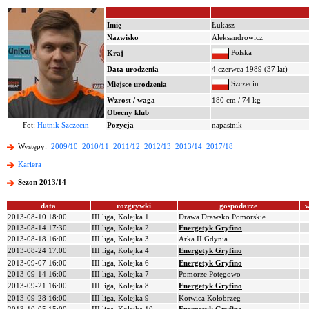
Imię
Łukasz
Nazwisko
Aleksandrowicz
Polska
Kraj
Data urodzenia
4 czerwca 1989 (37 lat)
Szczecin
Miejsce urodzenia
Wzrost / waga
180 cm / 74 kg
Obecny klub
Fot:
Hutnik Szczecin
Pozycja
napastnik
Występy:
2009/10
2010/11
2011/12
2012/13
2013/14
2017/18
Kariera
Sezon 2013/14
data
rozgrywki
gospodarze
w
2013-08-10 18:00
III liga, Kolejka 1
Drawa Drawsko Pomorskie
2013-08-14 17:30
III liga, Kolejka 2
Energetyk Gryfino
2013-08-18 16:00
III liga, Kolejka 3
Arka II Gdynia
2013-08-24 17:00
III liga, Kolejka 4
Energetyk Gryfino
2013-09-07 16:00
III liga, Kolejka 6
Energetyk Gryfino
2013-09-14 16:00
III liga, Kolejka 7
Pomorze Potęgowo
2013-09-21 16:00
III liga, Kolejka 8
Energetyk Gryfino
2013-09-28 16:00
III liga, Kolejka 9
Kotwica Kołobrzeg