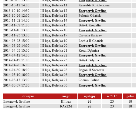
2013-10-05 15:00
III liga, Kolejka 10
Energetyk Gryfino
2013-10-12 14:00
III liga, Kolejka 11
Kaszubia Kościerzyna
2013-10-19 14:30
III liga, Kolejka 12
Energetyk Gryfino
2013-10-26 12:00
III liga, Kolejka 13
Polonia Gdańsk
2013-11-02 14:00
III liga, Kolejka 14
Energetyk Gryfino
2013-11-09 11:00
III liga, Kolejka 15
Bałtyk Koszalin
2013-11-16 13:00
III liga, Kolejka 16
Energetyk Gryfino
2013-11-23 13:00
III liga, Kolejka 17
Cartusia Kartuzy
2014-03-23 15:00
III liga, Kolejka 19
Lechia II Gdańsk
2014-03-29 14:00
III liga, Kolejka 20
Energetyk Gryfino
2014-04-05 15:00
III liga, Kolejka 21
Koral Dębnica
2014-04-12 14:00
III liga, Kolejka 22
Energetyk Gryfino
2014-04-19 11:00
III liga, Kolejka 23
Bałtyk Gdynia
2014-04-26 16:00
III liga, Kolejka 24
Energetyk Gryfino
2014-04-30 18:00
III liga, Kolejka 25
Pogoń II Szczecin
2014-05-10 16:00
III liga, Kolejka 26
Energetyk Gryfino
2014-05-17 13:00
III liga, Kolejka 27
Chemik Police
2014-06-07 17:00
III liga, Kolejka 30
Energetyk Gryfino
drużyna
rozgr.
występy
w "11"
pełne
Energetyk Gryfino
III liga
26
23
18
Energetyk Gryfino
RAZEM
26
23
18