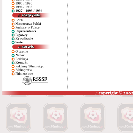
1995 / 1996
1994 / 1995
1927 - 1993 / 1994
PZPN
Mistrzostwa Polski
Puchary w Polsce
Reprezentanci
Ligowcy
Rywalizacje
Serie
O stronie
Nabór
Redakcja
Kontakt
Reklamy 90minut.pl
Bibliografia
Pliki cookies