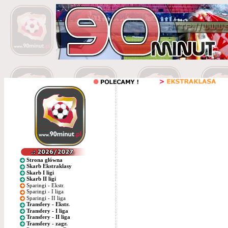
Strona główna
Skarb Ekstraklasy
Skarb I ligi
Skarb II ligi
Sparingi - Ekstr.
Sparingi - I liga
Sparingi - II liga
Transfery - Ekstr.
Transfery - I liga
Transfery - II liga
Transfery - zagr.