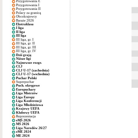
Przygotowania E
Przygotowania I
Przygotowania II
Polacy za granicą
Obcokrajowcy
Baraże 2026
Ekstraklasa
I liga
II liga
III liga
III liga, gr. I
III liga, gr. II
III liga, gr. III
III liga, gr. IV
Dziś grają
Niższe ligi
Najnowsze rozgr.
CLJ
CLJ U-17 (zachodnia)
CLJ U-17 (wschodnia)
Puchar Polski
Superpuchar
Puch. okręgowe
Europuchary
Liga Mistrzów
Liga Europy
Liga Konferencji
Liga Młodzieżowa
Krajowy UEFA
Klubowy UEFA
Reprezentacja
eMŚ 2026
MŚ 2026
Liga Narodów 26/27
eME 2024
ME 2024