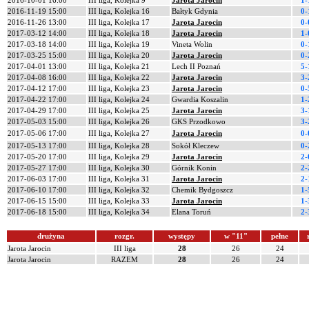
2016-10-01 16:00
III liga, Kolejka 9
Jarota Jarocin
1-
2016-11-19 15:00
III liga, Kolejka 16
Bałtyk Gdynia
0-
2016-11-26 13:00
III liga, Kolejka 17
Jarota Jarocin
0-
2017-03-12 14:00
III liga, Kolejka 18
Jarota Jarocin
1-
2017-03-18 14:00
III liga, Kolejka 19
Vineta Wolin
0-
2017-03-25 15:00
III liga, Kolejka 20
Jarota Jarocin
0-
2017-04-01 13:00
III liga, Kolejka 21
Lech II Poznań
5-
2017-04-08 16:00
III liga, Kolejka 22
Jarota Jarocin
3-
2017-04-12 17:00
III liga, Kolejka 23
Jarota Jarocin
0-
2017-04-22 17:00
III liga, Kolejka 24
Gwardia Koszalin
1-
2017-04-29 17:00
III liga, Kolejka 25
Jarota Jarocin
3-
2017-05-03 15:00
III liga, Kolejka 26
GKS Przodkowo
3-
2017-05-06 17:00
III liga, Kolejka 27
Jarota Jarocin
0-
2017-05-13 17:00
III liga, Kolejka 28
Sokół Kleczew
0-
2017-05-20 17:00
III liga, Kolejka 29
Jarota Jarocin
2-
2017-05-27 17:00
III liga, Kolejka 30
Górnik Konin
2-
2017-06-03 17:00
III liga, Kolejka 31
Jarota Jarocin
2-
2017-06-10 17:00
III liga, Kolejka 32
Chemik Bydgoszcz
1-
2017-06-15 15:00
III liga, Kolejka 33
Jarota Jarocin
1-
2017-06-18 15:00
III liga, Kolejka 34
Elana Toruń
2-
drużyna
rozgr.
występy
w "11"
pełne
Jarota Jarocin
III liga
28
26
24
Jarota Jarocin
RAZEM
28
26
24