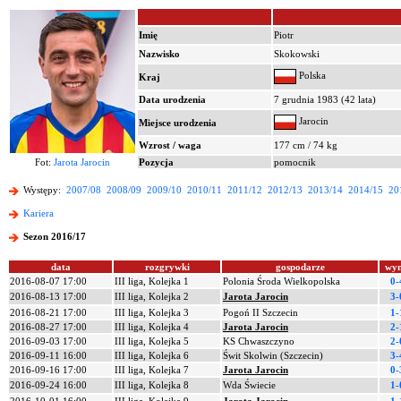
Imię
Piotr
Nazwisko
Skokowski
Polska
Kraj
Data urodzenia
7 grudnia 1983 (42 lata)
Jarocin
Miejsce urodzenia
Wzrost / waga
177 cm / 74 kg
Fot:
Jarota Jarocin
Pozycja
pomocnik
Występy:
2007/08
2008/09
2009/10
2010/11
2011/12
2012/13
2013/14
2014/15
20
Kariera
Sezon 2016/17
data
rozgrywki
gospodarze
wyn
2016-08-07 17:00
III liga, Kolejka 1
Polonia Środa Wielkopolska
0-
2016-08-13 17:00
III liga, Kolejka 2
Jarota Jarocin
3-
2016-08-21 17:00
III liga, Kolejka 3
Pogoń II Szczecin
1-
2016-08-27 17:00
III liga, Kolejka 4
Jarota Jarocin
2-
2016-09-03 17:00
III liga, Kolejka 5
KS Chwaszczyno
2-
2016-09-11 16:00
III liga, Kolejka 6
Świt Skolwin (Szczecin)
3-
2016-09-16 17:00
III liga, Kolejka 7
Jarota Jarocin
0-
2016-09-24 16:00
III liga, Kolejka 8
Wda Świecie
1-