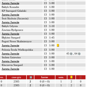
Jarota Jarocin
13
1-90
Bałtyk Koszalin
13
1-90
KP Starogard Gdański
13
1-90
Jarota Jarocin
13
1-90
Świt Skolwin (Szczecin)
13
1-90
Jarota Jarocin
13
1-90
Bałtyk Gdynia
13
1-10
Zawisza Bydgoszcz
13
1-90
Jarota Jarocin
13
1-90
Błękitni Stargard
13
1-45
Pogoń Nowe Skalmierzyce
13
1-90
Jarota Jarocin
13
1-90
Polonia Środa Wielkopolska
13
1-90
Jarota Jarocin
13
1-90
45
, 64
Stolem Gniewino
13
1-90
Jarota Jarocin
13
1-90
Kluczevia Stargard
13
1-90
Jarota Jarocin
13
1-90
rez.
czas gry
karne
sam.
0
2305
2
0 (0 + 0)
1
2
0
0
2305
2
0 (0 + 0)
1
2
0