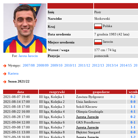
Imię
Piotr
Nazwisko
Skokowski
Polska
Kraj
Data urodzenia
7 grudnia 1983 (42 lata)
Jarocin
Miejsce urodzenia
Wzrost / waga
177 cm / 74 kg
Fot:
Jarota Jarocin
Pozycja
pomocnik
Występy:
2007/08
2008/09
2009/10
2010/11
2011/12
2012/13
2013/14
2014/15
20
Kariera
Sezon 2021/22
data
rozgrywki
gospodarze
wynik
2021-08-07 19:46
III liga, Kolejka 1
Zawisza Bydgoszcz
0-2
2021-08-14 17:00
III liga, Kolejka 2
Unia Janikowo
0-0
2021-08-18 17:00
III liga, Kolejka 3
Sokół Kleczew
1-1
2021-08-22 16:00
III liga, Kolejka 4
Olimpia Grudziądz
4-1
2021-08-28 17:00
III liga, Kolejka 5
Jarota Jarocin
0-2
2021-09-04 12:00
III liga, Kolejka 6
GKS Przodkowo
0-1
2021-09-08 17:00
III liga, Kolejka 7
Jarota Jarocin
1-1
2021-09-11 13:00
III liga, Kolejka 8
Błękitni Stargard
0-0
2021-09-18 16:00
III liga, Kolejka 9
Jarota Jarocin
1-2