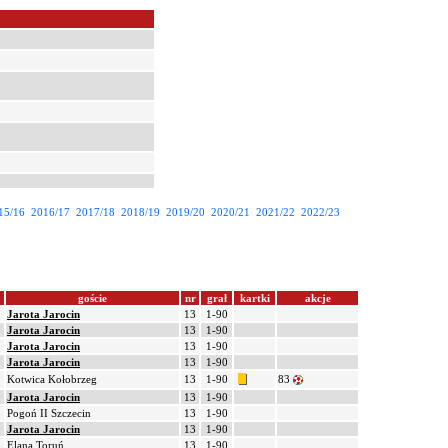
15/16
2016/17
2017/18
2018/19
2019/20
2020/21
2021/22
2022/23
goście
nr
grał
kartki
akcje
Jarota Jarocin
13
1-90
Jarota Jarocin
13
1-90
Jarota Jarocin
13
1-90
Jarota Jarocin
13
1-90
Kotwica Kołobrzeg
13
1-90
83
Jarota Jarocin
13
1-90
Pogoń II Szczecin
13
1-90
Jarota Jarocin
13
1-90
Elana Toruń
13
1-90