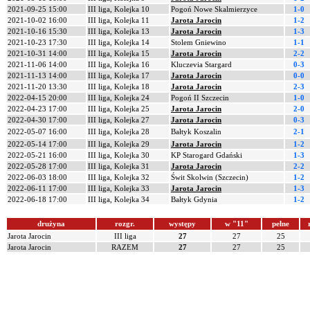
2021-09-25 15:00
III liga, Kolejka 10
Pogoń Nowe Skalmierzyce
1-0
2021-10-02 16:00
III liga, Kolejka 11
Jarota Jarocin
1-2
2021-10-16 15:30
III liga, Kolejka 13
Jarota Jarocin
1-3
2021-10-23 17:30
III liga, Kolejka 14
Stolem Gniewino
1-1
2021-10-31 14:00
III liga, Kolejka 15
Jarota Jarocin
2-2
2021-11-06 14:00
III liga, Kolejka 16
Kluczevia Stargard
0-3
2021-11-13 14:00
III liga, Kolejka 17
Jarota Jarocin
0-0
2021-11-20 13:30
III liga, Kolejka 18
Jarota Jarocin
2-3
2022-04-15 20:00
III liga, Kolejka 24
Pogoń II Szczecin
1-0
2022-04-23 17:00
III liga, Kolejka 25
Jarota Jarocin
2-0
2022-04-30 17:00
III liga, Kolejka 27
Jarota Jarocin
0-3
2022-05-07 16:00
III liga, Kolejka 28
Bałtyk Koszalin
2-1
2022-05-14 17:00
III liga, Kolejka 29
Jarota Jarocin
1-2
2022-05-21 16:00
III liga, Kolejka 30
KP Starogard Gdański
1-3
2022-05-28 17:00
III liga, Kolejka 31
Jarota Jarocin
2-2
2022-06-03 18:00
III liga, Kolejka 32
Świt Skolwin (Szczecin)
1-2
2022-06-11 17:00
III liga, Kolejka 33
Jarota Jarocin
1-3
2022-06-18 17:00
III liga, Kolejka 34
Bałtyk Gdynia
1-2
drużyna
rozgr.
występy
w "11"
pełne
Jarota Jarocin
III liga
27
27
25
Jarota Jarocin
RAZEM
27
27
25