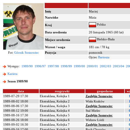
Imię
Maciej
Nazwisko
Mizia
Polska
Kraj
Data urodzenia
20 listopada 1965 (60 lat)
Bielsko-Biała
Miejsce urodzenia
Wzrost / waga
181 cm / 78 kg
Fot:
Górnik Sosnowiec
Pozycja
pomocnik
Ojciec
Bartosza
Występy:
1989/90
1996/97
1997/98
1998/99
1999/00
2000/01
2002/03
2003/04
20
Kariera
Sezon 1989/90
data
rozgrywki
gospodarze
w
1989-07-29 17:30
Ekstraklasa, Kolejka 1
Zagłębie Sosnowiec
1989-08-02 18:00
Ekstraklasa, Kolejka 2
Wisła Kraków
1989-08-06 17:30
Ekstraklasa, Kolejka 3
Zagłębie Sosnowiec
1989-08-12 19:00
Ekstraklasa, Kolejka 4
Stal Mielec
1989-08-16 17:30
Ekstraklasa, Kolejka 5
Zagłębie Sosnowiec
1989-08-26 18:00
Ekstraklasa, Kolejka 6
Widzew Łódź
1989-09-02 16:30
Ekstraklasa, Kolejka 7
Zagłębie Sosnowiec
1989-09-16 17:00
Ekstraklasa, Kolejka 8
Ruch Chorzów