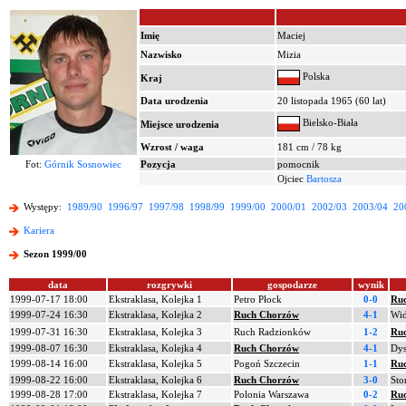
Imię
Maciej
Nazwisko
Mizia
Polska
Kraj
Data urodzenia
20 listopada 1965 (60 lat)
Bielsko-Biała
Miejsce urodzenia
Wzrost / waga
181 cm / 78 kg
Fot:
Górnik Sosnowiec
Pozycja
pomocnik
Ojciec
Bartosza
Występy:
1989/90
1996/97
1997/98
1998/99
1999/00
2000/01
2002/03
2003/04
20
Kariera
Sezon 1999/00
data
rozgrywki
gospodarze
wynik
1999-07-17 18:00
Ekstraklasa, Kolejka 1
Petro Płock
0-0
Ru
1999-07-24 16:30
Ekstraklasa, Kolejka 2
Ruch Chorzów
4-1
Wi
1999-07-31 16:30
Ekstraklasa, Kolejka 3
Ruch Radzionków
1-2
Ru
1999-08-07 16:30
Ekstraklasa, Kolejka 4
Ruch Chorzów
4-1
Dys
1999-08-14 16:00
Ekstraklasa, Kolejka 5
Pogoń Szczecin
1-1
Ru
1999-08-22 16:00
Ekstraklasa, Kolejka 6
Ruch Chorzów
3-0
Sto
1999-08-28 17:00
Ekstraklasa, Kolejka 7
Polonia Warszawa
0-2
Ru