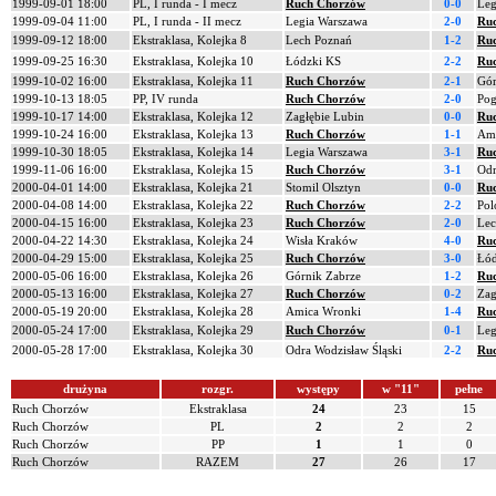
1999-09-01 18:00
PL, I runda - I mecz
Ruch Chorzów
0-0
Leg
1999-09-04 11:00
PL, I runda - II mecz
Legia Warszawa
2-0
Ru
1999-09-12 18:00
Ekstraklasa, Kolejka 8
Lech Poznań
1-2
Ru
1999-09-25 16:30
Ekstraklasa, Kolejka 10
Łódzki KS
2-2
Ru
1999-10-02 16:00
Ekstraklasa, Kolejka 11
Ruch Chorzów
2-1
Gór
1999-10-13 18:05
PP, IV runda
Ruch Chorzów
2-0
Pog
1999-10-17 14:00
Ekstraklasa, Kolejka 12
Zagłębie Lubin
0-0
Ru
1999-10-24 16:00
Ekstraklasa, Kolejka 13
Ruch Chorzów
1-1
Ami
1999-10-30 18:05
Ekstraklasa, Kolejka 14
Legia Warszawa
3-1
Ru
1999-11-06 16:00
Ekstraklasa, Kolejka 15
Ruch Chorzów
3-1
Odr
2000-04-01 14:00
Ekstraklasa, Kolejka 21
Stomil Olsztyn
0-0
Ru
2000-04-08 14:00
Ekstraklasa, Kolejka 22
Ruch Chorzów
2-2
Pol
2000-04-15 16:00
Ekstraklasa, Kolejka 23
Ruch Chorzów
2-0
Lec
2000-04-22 14:30
Ekstraklasa, Kolejka 24
Wisła Kraków
4-0
Ru
2000-04-29 15:00
Ekstraklasa, Kolejka 25
Ruch Chorzów
3-0
Łód
2000-05-06 16:00
Ekstraklasa, Kolejka 26
Górnik Zabrze
1-2
Ru
2000-05-13 16:00
Ekstraklasa, Kolejka 27
Ruch Chorzów
0-2
Zag
2000-05-19 20:00
Ekstraklasa, Kolejka 28
Amica Wronki
1-4
Ru
2000-05-24 17:00
Ekstraklasa, Kolejka 29
Ruch Chorzów
0-1
Leg
2000-05-28 17:00
Ekstraklasa, Kolejka 30
Odra Wodzisław Śląski
2-2
Ru
drużyna
rozgr.
występy
w "11"
pełne
Ruch Chorzów
Ekstraklasa
24
23
15
Ruch Chorzów
PL
2
2
2
Ruch Chorzów
PP
1
1
0
Ruch Chorzów
RAZEM
27
26
17