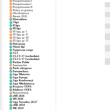
Przygotowania E
Przygotowania I
Przygotowania II
Polacy za granicą
Obcokrajowcy
Baraże 2026
Ekstraklasa
I liga
II liga
III liga
III liga, gr. I
III liga, gr. II
III liga, gr. III
III liga, gr. IV
Dziś grają
Niższe ligi
Najnowsze rozgr.
CLJ
CLJ U-17 (zachodnia)
CLJ U-17 (wschodnia)
Puchar Polski
Superpuchar
Puch. okręgowe
Europuchary
Liga Mistrzów
Liga Europy
Liga Konferencji
Liga Młodzieżowa
Krajowy UEFA
Klubowy UEFA
Reprezentacja
eMŚ 2026
MŚ 2026
Liga Narodów 26/27
eME 2024
ME 2024