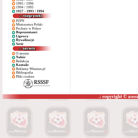
1995 / 1996
1994 / 1995
1927 - 1993 / 1994
PZPN
Mistrzostwa Polski
Puchary w Polsce
Reprezentanci
Ligowcy
Rywalizacje
Serie
O stronie
Nabór
Redakcja
Kontakt
Reklamy 90minut.pl
Bibliografia
Pliki cookies