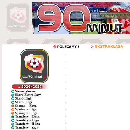
Strona główna
Skarb Ekstraklasy
Skarb I ligi
Skarb II ligi
Sparingi - Ekstr.
Sparingi - I liga
Sparingi - II liga
Transfery - Ekstr.
Transfery - I liga
Transfery - II liga
Transfery - zagr.