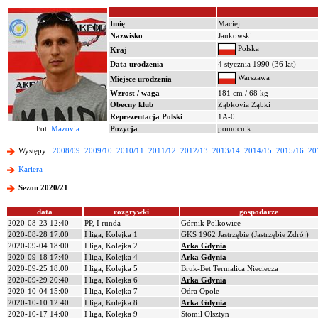
Imię
Maciej
Nazwisko
Jankowski
Polska
Kraj
Data urodzenia
4 stycznia 1990 (36 lat)
Warszawa
Miejsce urodzenia
Wzrost / waga
181 cm / 68 kg
Obecny klub
Ząbkovia Ząbki
Reprezentacja Polski
1A-0
Fot:
Mazovia
Pozycja
pomocnik
Występy:
2008/09
2009/10
2010/11
2011/12
2012/13
2013/14
2014/15
2015/16
20
Kariera
Sezon 2020/21
data
rozgrywki
gospodarze
2020-08-23 12:40
PP, I runda
Górnik Polkowice
2020-08-28 17:00
I liga, Kolejka 1
GKS 1962 Jastrzębie (Jastrzębie Zdrój)
2020-09-04 18:00
I liga, Kolejka 2
Arka Gdynia
2020-09-18 17:40
I liga, Kolejka 4
Arka Gdynia
2020-09-25 18:00
I liga, Kolejka 5
Bruk-Bet Termalica Nieciecza
2020-09-29 20:40
I liga, Kolejka 6
Arka Gdynia
2020-10-04 15:00
I liga, Kolejka 7
Odra Opole
2020-10-10 12:40
I liga, Kolejka 8
Arka Gdynia
2020-10-17 14:00
I liga, Kolejka 9
Stomil Olsztyn