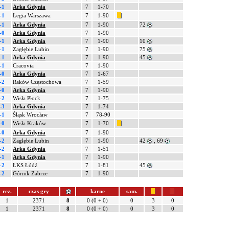
-1
Arka Gdynia
7
1-70
-1
Legia Warszawa
7
1-90
-1
Arka Gdynia
7
1-90
72
-0
Arka Gdynia
7
1-90
-1
Arka Gdynia
7
1-90
10
-1
Zagłębie Lubin
7
1-90
75
-1
Arka Gdynia
7
1-90
45
-1
Cracovia
7
1-90
-0
Arka Gdynia
7
1-67
-2
Raków Częstochowa
7
1-59
-0
Arka Gdynia
7
1-90
-2
Wisła Płock
7
1-75
-3
Arka Gdynia
7
1-74
-1
Śląsk Wrocław
7
78-90
-0
Wisła Kraków
7
1-70
-0
Arka Gdynia
7
1-90
-2
Zagłębie Lubin
7
1-90
42
, 69
-2
Arka Gdynia
7
1-51
-1
Arka Gdynia
7
1-90
-2
ŁKS Łódź
7
1-81
45
-2
Górnik Zabrze
7
1-90
rez.
czas gry
karne
sam.
1
2371
8
0 (0 + 0)
0
3
0
1
2371
8
0 (0 + 0)
0
3
0