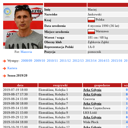
Imię
Maciej
Nazwisko
Jankowski
Polska
Kraj
Data urodzenia
4 stycznia 1990 (36 lat)
Warszawa
Miejsce urodzenia
Wzrost / waga
181 cm / 68 kg
Obecny klub
Ząbkovia Ząbki
Reprezentacja Polski
1A-0
Fot:
Mazovia
Pozycja
pomocnik
Występy:
2008/09
2009/10
2010/11
2011/12
2012/13
2013/14
2014/15
2015/16
20
Kariera
Sezon 2019/20
data
rozgrywki
gospodarze
wy
2019-07-19 18:00
Ekstraklasa, Kolejka 1
Arka Gdynia
0
2019-08-17 17:30
Ekstraklasa, Kolejka 5
Arka Gdynia
0
2019-08-24 15:00
Ekstraklasa, Kolejka 6
Cracovia
3
2019-08-30 18:00
Ekstraklasa, Kolejka 7
Arka Gdynia
1
2019-09-14 15:00
Ekstraklasa, Kolejka 8
Raków Częstochowa
2
2019-09-21 15:00
Ekstraklasa, Kolejka 9
ŁKS Łódź
1
2019-09-29 12:30
Ekstraklasa, Kolejka 10
Arka Gdynia
0
2019-10-04 18:00
Ekstraklasa, Kolejka 11
Wisła Płock
4
2019-10-20 15:00
Ekstraklasa, Kolejka 12
Arka Gdynia
2