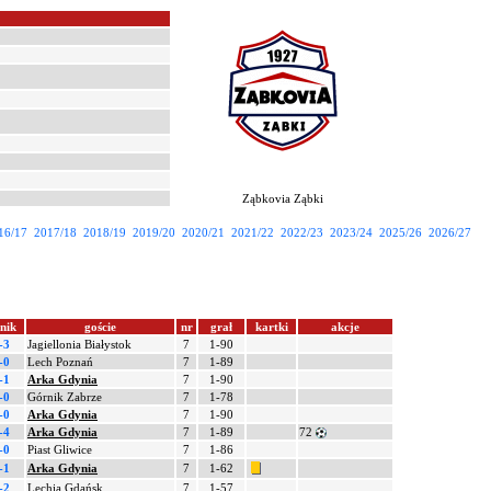
Ząbkovia Ząbki
16/17
2017/18
2018/19
2019/20
2020/21
2021/22
2022/23
2023/24
2025/26
2026/27
nik
goście
nr
grał
kartki
akcje
-3
Jagiellonia Białystok
7
1-90
-0
Lech Poznań
7
1-89
-1
Arka Gdynia
7
1-90
-0
Górnik Zabrze
7
1-78
-0
Arka Gdynia
7
1-90
-4
Arka Gdynia
7
1-89
72
-0
Piast Gliwice
7
1-86
-1
Arka Gdynia
7
1-62
-2
Lechia Gdańsk
7
1-57