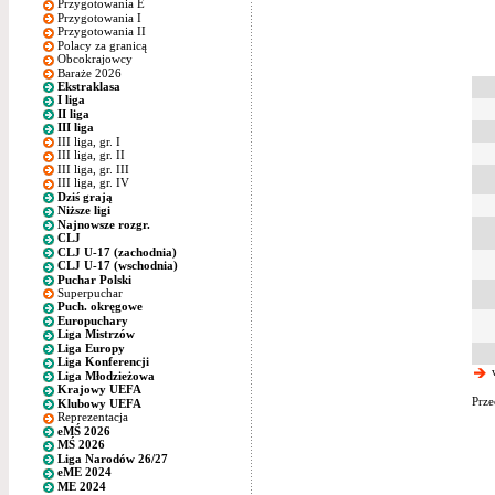
Przygotowania E
Przygotowania I
Przygotowania II
Polacy za granicą
Obcokrajowcy
Baraże 2026
Ekstraklasa
I liga
II liga
III liga
III liga, gr. I
III liga, gr. II
III liga, gr. III
III liga, gr. IV
Dziś grają
Niższe ligi
Najnowsze rozgr.
CLJ
CLJ U-17 (zachodnia)
CLJ U-17 (wschodnia)
Puchar Polski
Superpuchar
Puch. okręgowe
Europuchary
Liga Mistrzów
Liga Europy
Liga Konferencji
w
Liga Młodzieżowa
Krajowy UEFA
Prze
Klubowy UEFA
Reprezentacja
eMŚ 2026
MŚ 2026
Liga Narodów 26/27
eME 2024
ME 2024