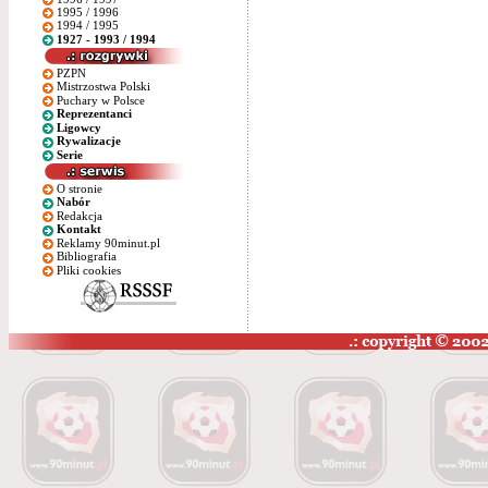
1995 / 1996
1994 / 1995
1927 - 1993 / 1994
PZPN
Mistrzostwa Polski
Puchary w Polsce
Reprezentanci
Ligowcy
Rywalizacje
Serie
O stronie
Nabór
Redakcja
Kontakt
Reklamy 90minut.pl
Bibliografia
Pliki cookies