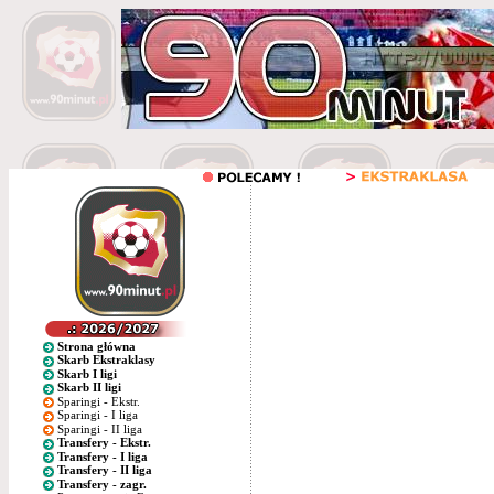
Strona główna
Skarb Ekstraklasy
Skarb I ligi
Skarb II ligi
Sparingi - Ekstr.
Sparingi - I liga
Sparingi - II liga
Transfery - Ekstr.
Transfery - I liga
Transfery - II liga
Transfery - zagr.