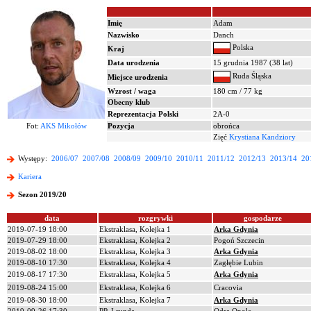
Imię
Adam
Nazwisko
Danch
Polska
Kraj
Data urodzenia
15 grudnia 1987 (38 lat)
Ruda Śląska
Miejsce urodzenia
Wzrost / waga
180 cm / 77 kg
Obecny klub
Reprezentacja Polski
2A-0
Fot:
AKS Mikołów
Pozycja
obrońca
Zięć
Krystiana Kandziory
Występy:
2006/07
2007/08
2008/09
2009/10
2010/11
2011/12
2012/13
2013/14
20
Kariera
Sezon 2019/20
data
rozgrywki
gospodarze
2019-07-19 18:00
Ekstraklasa, Kolejka 1
Arka Gdynia
2019-07-29 18:00
Ekstraklasa, Kolejka 2
Pogoń Szczecin
2019-08-02 18:00
Ekstraklasa, Kolejka 3
Arka Gdynia
2019-08-10 17:30
Ekstraklasa, Kolejka 4
Zagłębie Lubin
2019-08-17 17:30
Ekstraklasa, Kolejka 5
Arka Gdynia
2019-08-24 15:00
Ekstraklasa, Kolejka 6
Cracovia
2019-08-30 18:00
Ekstraklasa, Kolejka 7
Arka Gdynia