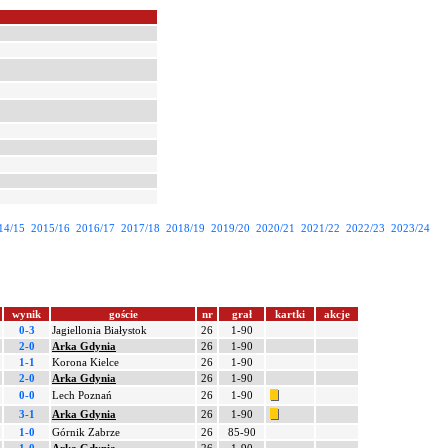
14/15
2015/16
2016/17
2017/18
2018/19
2019/20
2020/21
2021/22
2022/23
2023/24
wynik
goście
nr
grał
kartki
akcje
0-3
Jagiellonia Białystok
26
1-90
2-0
Arka Gdynia
26
1-90
1-1
Korona Kielce
26
1-90
2-0
Arka Gdynia
26
1-90
0-0
Lech Poznań
26
1-90
3-1
Arka Gdynia
26
1-90
1-0
Górnik Zabrze
26
85-90