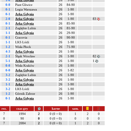
1-0
Arka Gdynia
26
1-90
0-0
Piast Gliwice
26
84-90
0-1
Legia Warszawa
26
1-90
0-1
Arka Gdynia
26
1-90
2-0
Arka Gdynia
26
1-90
83
0-1
Arka Gdynia
26
85-90
2-1
Zagłębie Lubin
26
81-90
1-1
Arka Gdynia
26
29-90
0-1
Cracovia
26
90-90
1-1
ŁKS Łódź
26
1-90
1-2
Wisła Płock
26
71-90
4-3
Arka Gdynia
26
1-90
2-1
Śląsk Wrocław
26
1-90
82
5-1
Arka Gdynia
26
1-90
1
0-0
Wisła Kraków
26
1-90
0-0
Arka Gdynia
26
1-82
3-2
Zagłębie Lubin
26
1-90
3-2
Arka Gdynia
26
1-90
1-1
Arka Gdynia
26
1-90
3-2
ŁKS Łódź
26
1-90
1-2
Górnik Zabrze
26
1-90
0-1
Arka Gdynia
26
1-90
rez.
czas gry
karne
sam.
7
1994
2
0 (0 + 0)
1
2
0
0
90
0
0 (0 + 0)
0
0
0
7
2084
2
0 (0 + 0)
1
2
0