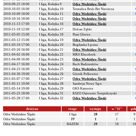
2010-09-25 18:00
I liga, Kolejka 9
Odra Wodzisław Śląski
2010-10-03 16:00
I liga, Kolejka 10
Termalica Bruk-Bet Nieciecza
2010-10-09 18:00
I liga, Kolejka 11
Odra Wodzisław Śląski
2010-10-16 18:00
I liga, Kolejka 12
Odra Wodzisław Śląski
2010-11-13 17:00
I liga, Kolejka 16
Odra Wodzisław Śląski
2010-11-19 12:00
I liga, Kolejka 17
Dolcan Ząbki
2011-03-05 15:00
I liga, Kolejka 18
Piast Gliwice
2011-03-12 15:00
I liga, Kolejka 19
Odra Wodzisław Śląski
2011-03-19 17:00
I liga, Kolejka 20
Bogdanka Łęczna
2011-03-26 16:00
I liga, Kolejka 21
Odra Wodzisław Śląski
2011-04-02 16:00
I liga, Kolejka 22
MKS Kluczbork
2011-04-09 16:00
I liga, Kolejka 23
Odra Wodzisław Śląski
2011-04-17 16:00
I liga, Kolejka 24
Ruch Radzionków
2011-04-23 16:00
I liga, Kolejka 25
Odra Wodzisław Śląski
2011-04-30 19:00
I liga, Kolejka 26
Górnik Polkowice
2011-05-07 17:00
I liga, Kolejka 27
Odra Wodzisław Śląski
2011-05-11 19:00
I liga, Kolejka 28
Sandecja Nowy Sącz
2011-05-14 19:00
I liga, Kolejka 29
GKS Katowice
2011-05-25 18:00
I liga, Kolejka 31
KSZO Ostrowiec Świętokrzyski
2011-05-28 17:00
I liga, Kolejka 32
Odra Wodzisław Śląski
drużyna
rozgr.
występy
w "11"
peł
Odra Wodzisław Śląski
I liga
28
17
9
Odra Wodzisław Śląski
PP
1
1
1
Odra Wodzisław Śląski
RAZEM
29
18
1