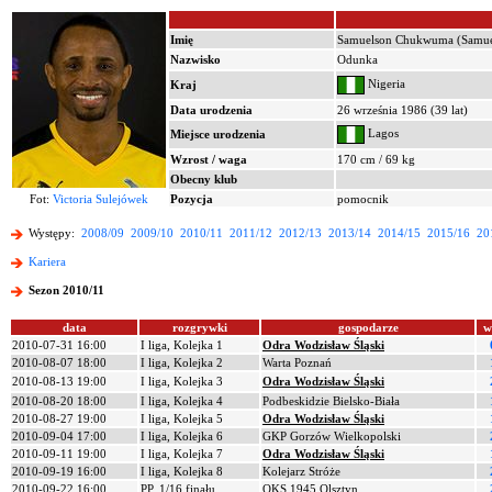
Imię
Samuelson Chukwuma (Samue
Nazwisko
Odunka
Nigeria
Kraj
Data urodzenia
26 września 1986 (39 lat)
Lagos
Miejsce urodzenia
Wzrost / waga
170 cm / 69 kg
Obecny klub
Fot:
Victoria Sulejówek
Pozycja
pomocnik
Występy:
2008/09
2009/10
2010/11
2011/12
2012/13
2013/14
2014/15
2015/16
20
Kariera
Sezon 2010/11
data
rozgrywki
gospodarze
w
2010-07-31 16:00
I liga, Kolejka 1
Odra Wodzisław Śląski
2010-08-07 18:00
I liga, Kolejka 2
Warta Poznań
2010-08-13 19:00
I liga, Kolejka 3
Odra Wodzisław Śląski
2010-08-20 18:00
I liga, Kolejka 4
Podbeskidzie Bielsko-Biała
2010-08-27 19:00
I liga, Kolejka 5
Odra Wodzisław Śląski
2010-09-04 17:00
I liga, Kolejka 6
GKP Gorzów Wielkopolski
2010-09-11 19:00
I liga, Kolejka 7
Odra Wodzisław Śląski
2010-09-19 16:00
I liga, Kolejka 8
Kolejarz Stróże
2010-09-22 16:00
PP, 1/16 finału
OKS 1945 Olsztyn