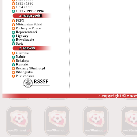
1995 / 1996
1994 / 1995
1927 - 1993 / 1994
PZPN
Mistrzostwa Polski
Puchary w Polsce
Reprezentanci
Ligowcy
Rywalizacje
Serie
O stronie
Nabór
Redakcja
Kontakt
Reklamy 90minut.pl
Bibliografia
Pliki cookies