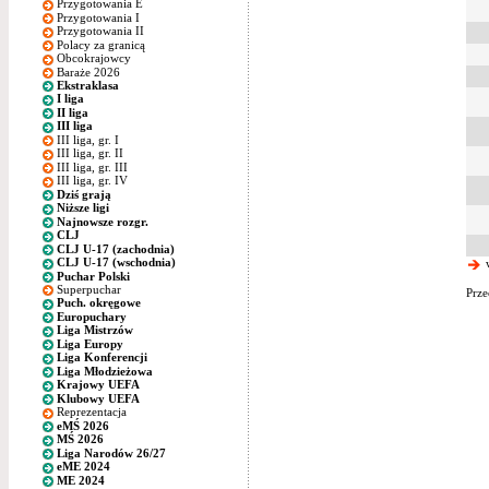
Przygotowania E
Przygotowania I
Przygotowania II
Polacy za granicą
Obcokrajowcy
Baraże 2026
Ekstraklasa
I liga
II liga
III liga
III liga, gr. I
III liga, gr. II
III liga, gr. III
III liga, gr. IV
Dziś grają
Niższe ligi
Najnowsze rozgr.
CLJ
CLJ U-17 (zachodnia)
CLJ U-17 (wschodnia)
w
Puchar Polski
Superpuchar
Prze
Puch. okręgowe
Europuchary
Liga Mistrzów
Liga Europy
Liga Konferencji
Liga Młodzieżowa
Krajowy UEFA
Klubowy UEFA
Reprezentacja
eMŚ 2026
MŚ 2026
Liga Narodów 26/27
eME 2024
ME 2024