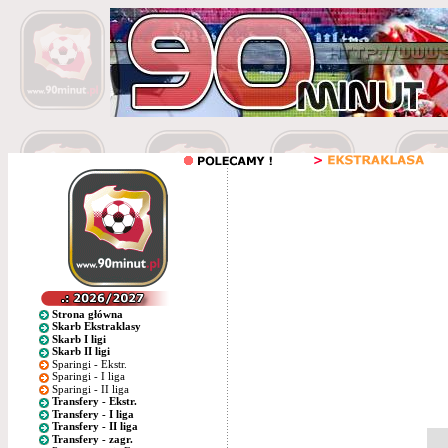
Strona główna
Skarb Ekstraklasy
Skarb I ligi
Skarb II ligi
Sparingi - Ekstr.
Sparingi - I liga
Sparingi - II liga
Transfery - Ekstr.
Transfery - I liga
Transfery - II liga
Transfery - zagr.