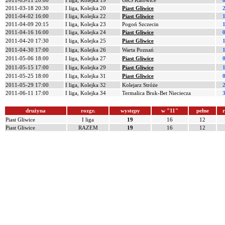
2011-03-11 20:00
I liga, Kolejka 19
GKS Katowice
0
2011-03-18 20:30
I liga, Kolejka 20
Piast Gliwice
2
2011-04-02 16:00
I liga, Kolejka 22
Piast Gliwice
1
2011-04-09 20:15
I liga, Kolejka 23
Pogoń Szczecin
1
2011-04-16 16:00
I liga, Kolejka 24
Piast Gliwice
0
2011-04-20 17:30
I liga, Kolejka 25
Piast Gliwice
1
2011-04-30 17:00
I liga, Kolejka 26
Warta Poznań
1
2011-05-06 18:00
I liga, Kolejka 27
Piast Gliwice
0
2011-05-15 17:00
I liga, Kolejka 29
Piast Gliwice
1
2011-05-25 18:00
I liga, Kolejka 31
Piast Gliwice
0
2011-05-29 17:00
I liga, Kolejka 32
Kolejarz Stróże
2
2011-06-11 17:00
I liga, Kolejka 34
Termalica Bruk-Bet Nieciecza
3
drużyna
rozgr.
występy
w "11"
pełne
r
Piast Gliwice
I liga
19
16
12
Piast Gliwice
RAZEM
19
16
12