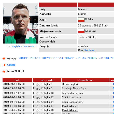
Imię
Mateusz
Nazwisko
Matras
Polska
Kraj
Data urodzenia
23 stycznia 1991 (35 lat)
Mikołów
Miejsce urodzenia
Wzrost / waga
193 cm / 88 kg
Obecny klub
Fot:
Zagłębie Sosnowiec
Pozycja
obrońca
Brat
Damiana
Występy:
2010/11
2011/12
2012/13
2013/14
2014/15
2015/16
2016/17
2017/18
20
Kariera
Sezon 2010/11
data
rozgrywki
gospodarze
wy
2010-09-11 16:00
I liga, Kolejka 7
Dolcan Ząbki
1
2010-09-18 16:00
I liga, Kolejka 8
Sandecja Nowy Sącz
0
2010-10-02 17:00
I liga, Kolejka 10
Bogdanka Łęczna
1
2010-10-16 16:00
I liga, Kolejka 12
MKS Kluczbork
1
2010-10-30 13:00
I liga, Kolejka 14
Ruch Radzionków
3
2010-11-19 18:00
I liga, Kolejka 17
Piast Gliwice
3
2011-03-05 15:00
I liga, Kolejka 18
Piast Gliwice
2