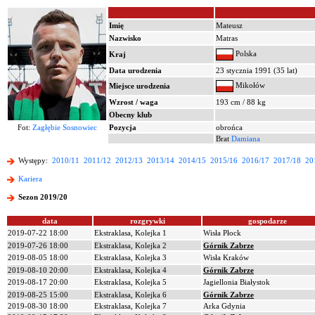
Imię
Mateusz
Nazwisko
Matras
Polska
Kraj
Data urodzenia
23 stycznia 1991 (35 lat)
Mikołów
Miejsce urodzenia
Wzrost / waga
193 cm / 88 kg
Obecny klub
Fot:
Zagłębie Sosnowiec
Pozycja
obrońca
Brat
Damiana
Występy:
2010/11
2011/12
2012/13
2013/14
2014/15
2015/16
2016/17
2017/18
20
Kariera
Sezon 2019/20
data
rozgrywki
gospodarze
2019-07-22 18:00
Ekstraklasa, Kolejka 1
Wisła Płock
2019-07-26 18:00
Ekstraklasa, Kolejka 2
Górnik Zabrze
2019-08-05 18:00
Ekstraklasa, Kolejka 3
Wisła Kraków
2019-08-10 20:00
Ekstraklasa, Kolejka 4
Górnik Zabrze
2019-08-17 20:00
Ekstraklasa, Kolejka 5
Jagiellonia Białystok
2019-08-25 15:00
Ekstraklasa, Kolejka 6
Górnik Zabrze
2019-08-30 18:00
Ekstraklasa, Kolejka 7
Arka Gdynia