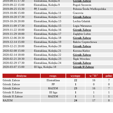
2019-09-15 17:30
Ekstraklasa, Kolejka 8
Górnik Zabrze
2019-09-22 15:00
Ekstraklasa, Kolejka 9
Pogoń Szczecin
2019-09-25 15:30
PP, I runda
Polonia Środa Wielkopolska
2019-10-06 15:00
Ekstraklasa, Kolejka 11
Cracovia
2019-10-20 17:30
Ekstraklasa, Kolejka 12
Górnik Zabrze
2019-10-26 20:00
Ekstraklasa, Kolejka 13
Lechia Gdańsk
2019-11-09 17:30
Ekstraklasa, Kolejka 15
Legia Warszawa
2019-11-22 18:00
Ekstraklasa, Kolejka 16
Górnik Zabrze
2019-11-29 18:00
Ekstraklasa, Kolejka 17
Zagłębie Lubin
2019-12-06 20:30
Ekstraklasa, Kolejka 18
Górnik Zabrze
2019-12-14 15:00
Ekstraklasa, Kolejka 19
Raków Częstochowa
2019-12-21 20:00
Ekstraklasa, Kolejka 20
Górnik Zabrze
2020-02-08 15:00
Ekstraklasa, Kolejka 21
Korona Kielce
2020-02-14 18:00
Ekstraklasa, Kolejka 22
Górnik Zabrze
2020-02-21 20:30
Ekstraklasa, Kolejka 23
Śląsk Wrocław
2020-02-29 17:30
Ekstraklasa, Kolejka 24
Górnik Zabrze
2020-03-07 15:00
III liga, Kolejka 18
Górnik II Zabrze
drużyna
rozgr.
występy
w "11"
pełne
Górnik Zabrze
Ekstraklasa
22
16
7
Górnik Zabrze
PP
1
0
0
Górnik Zabrze
RAZEM
23
16
7
Górnik II Zabrze
III liga
1
1
1
Górnik II Zabrze
RAZEM
1
1
1
RAZEM
24
17
8