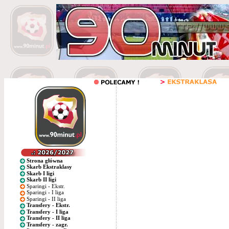
Strona główna
Skarb Ekstraklasy
Skarb I ligi
Skarb II ligi
Sparingi - Ekstr.
Sparingi - I liga
Sparingi - II liga
Transfery - Ekstr.
Transfery - I liga
Transfery - II liga
Transfery - zagr.