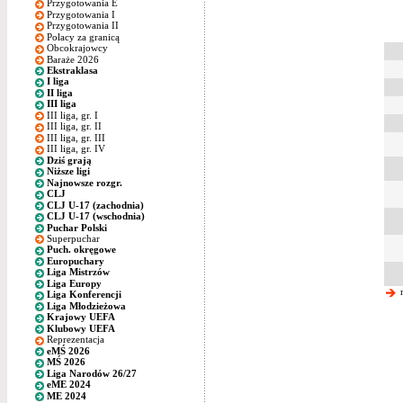
Przygotowania E
Przygotowania I
Przygotowania II
Polacy za granicą
Obcokrajowcy
Baraże 2026
Ekstraklasa
I liga
II liga
III liga
III liga, gr. I
III liga, gr. II
III liga, gr. III
III liga, gr. IV
Dziś grają
Niższe ligi
Najnowsze rozgr.
CLJ
CLJ U-17 (zachodnia)
CLJ U-17 (wschodnia)
Puchar Polski
Superpuchar
Puch. okręgowe
Europuchary
Liga Mistrzów
Liga Europy
n
Liga Konferencji
Liga Młodzieżowa
Krajowy UEFA
Klubowy UEFA
Reprezentacja
eMŚ 2026
MŚ 2026
Liga Narodów 26/27
eME 2024
ME 2024