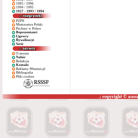
1995 / 1996
1994 / 1995
1927 - 1993 / 1994
PZPN
Mistrzostwa Polski
Puchary w Polsce
Reprezentanci
Ligowcy
Rywalizacje
Serie
O stronie
Nabór
Redakcja
Kontakt
Reklamy 90minut.pl
Bibliografia
Pliki cookies