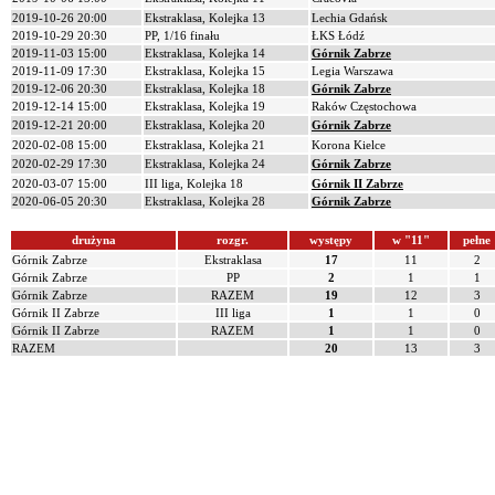
2019-10-26 20:00
Ekstraklasa, Kolejka 13
Lechia Gdańsk
2019-10-29 20:30
PP, 1/16 finału
ŁKS Łódź
2019-11-03 15:00
Ekstraklasa, Kolejka 14
Górnik Zabrze
2019-11-09 17:30
Ekstraklasa, Kolejka 15
Legia Warszawa
2019-12-06 20:30
Ekstraklasa, Kolejka 18
Górnik Zabrze
2019-12-14 15:00
Ekstraklasa, Kolejka 19
Raków Częstochowa
2019-12-21 20:00
Ekstraklasa, Kolejka 20
Górnik Zabrze
2020-02-08 15:00
Ekstraklasa, Kolejka 21
Korona Kielce
2020-02-29 17:30
Ekstraklasa, Kolejka 24
Górnik Zabrze
2020-03-07 15:00
III liga, Kolejka 18
Górnik II Zabrze
2020-06-05 20:30
Ekstraklasa, Kolejka 28
Górnik Zabrze
drużyna
rozgr.
występy
w "11"
pełne
Górnik Zabrze
Ekstraklasa
17
11
2
Górnik Zabrze
PP
2
1
1
Górnik Zabrze
RAZEM
19
12
3
Górnik II Zabrze
III liga
1
1
0
Górnik II Zabrze
RAZEM
1
1
0
RAZEM
20
13
3