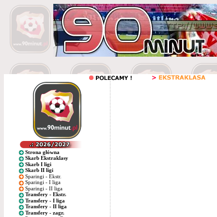
Strona główna
Skarb Ekstraklasy
Skarb I ligi
Skarb II ligi
Sparingi - Ekstr.
Sparingi - I liga
Sparingi - II liga
Transfery - Ekstr.
Transfery - I liga
Transfery - II liga
Transfery - zagr.