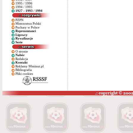
1995 / 1996
1994 / 1995
1927 - 1993 / 1994
PZPN
Mistrzostwa Polski
Puchary w Polsce
Reprezentanci
Ligowcy
Rywalizacje
Serie
O stronie
Nabór
Redakcja
Kontakt
Reklamy 90minut.pl
Bibliografia
Pliki cookies