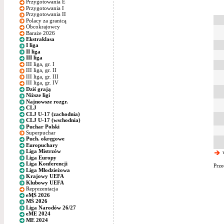
Przygotowania E
Przygotowania I
Przygotowania II
Polacy za granicą
Obcokrajowcy
Baraże 2026
Ekstraklasa
I liga
II liga
III liga
III liga, gr. I
III liga, gr. II
III liga, gr. III
III liga, gr. IV
Dziś grają
Niższe ligi
Najnowsze rozgr.
CLJ
CLJ U-17 (zachodnia)
CLJ U-17 (wschodnia)
Puchar Polski
Superpuchar
Puch. okręgowe
Europuchary
Liga Mistrzów
w
Liga Europy
Liga Konferencji
Prze
Liga Młodzieżowa
Krajowy UEFA
Klubowy UEFA
Reprezentacja
eMŚ 2026
MŚ 2026
Liga Narodów 26/27
eME 2024
ME 2024