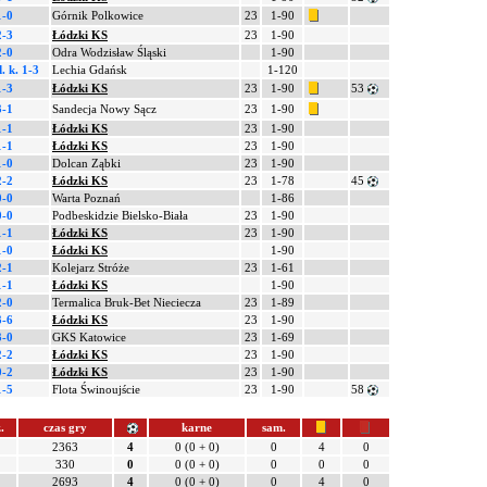
1-0
Górnik Polkowice
23
1-90
2-3
Łódzki KS
23
1-90
2-0
Odra Wodzisław Śląski
1-90
d.
k. 1-3
Lechia Gdańsk
1-120
1-3
Łódzki KS
23
1-90
53
3-1
Sandecja Nowy Sącz
23
1-90
1-1
Łódzki KS
23
1-90
1-1
Łódzki KS
23
1-90
1-0
Dolcan Ząbki
23
1-90
2-2
Łódzki KS
23
1-78
45
0-0
Warta Poznań
1-86
0-0
Podbeskidzie Bielsko-Biała
23
1-90
1-1
Łódzki KS
23
1-90
1-0
Łódzki KS
1-90
2-1
Kolejarz Stróże
23
1-61
1-1
Łódzki KS
1-90
2-0
Termalica Bruk-Bet Nieciecza
23
1-89
3-6
Łódzki KS
23
1-90
3-0
GKS Katowice
23
1-69
2-2
Łódzki KS
23
1-90
0-2
Łódzki KS
23
1-90
1-5
Flota Świnoujście
23
1-90
58
.
czas gry
karne
sam.
2363
4
0 (0 + 0)
0
4
0
330
0
0 (0 + 0)
0
0
0
2693
4
0 (0 + 0)
0
4
0