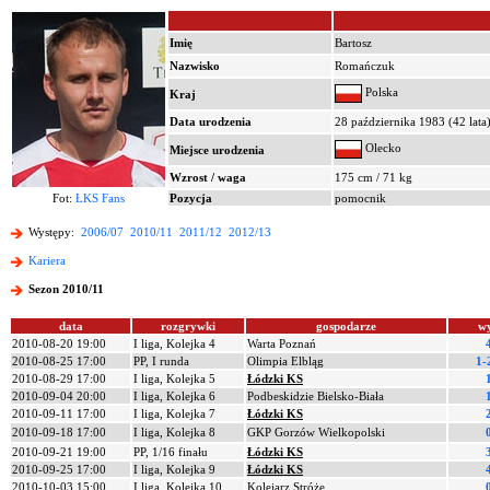
Imię
Bartosz
Nazwisko
Romańczuk
Polska
Kraj
Data urodzenia
28 października 1983 (42 lata
Olecko
Miejsce urodzenia
Wzrost / waga
175 cm / 71 kg
Fot:
ŁKS Fans
Pozycja
pomocnik
Występy:
2006/07
2010/11
2011/12
2012/13
Kariera
Sezon 2010/11
data
rozgrywki
gospodarze
w
2010-08-20 19:00
I liga, Kolejka 4
Warta Poznań
2010-08-25 17:00
PP, I runda
Olimpia Elbląg
1-
2010-08-29 17:00
I liga, Kolejka 5
Łódzki KS
2010-09-04 20:00
I liga, Kolejka 6
Podbeskidzie Bielsko-Biała
2010-09-11 17:00
I liga, Kolejka 7
Łódzki KS
2010-09-18 17:00
I liga, Kolejka 8
GKP Gorzów Wielkopolski
2010-09-21 19:00
PP, 1/16 finału
Łódzki KS
2010-09-25 17:00
I liga, Kolejka 9
Łódzki KS
2010-10-03 15:00
I liga, Kolejka 10
Kolejarz Stróże