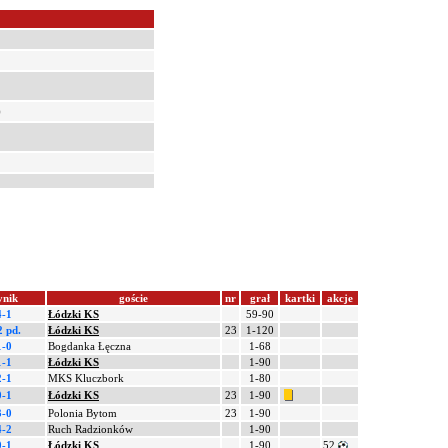
)
ynik
goście
nr
grał
kartki
akcje
4-1
Łódzki KS
59-90
2 pd.
Łódzki KS
23
1-120
1-0
Bogdanka Łęczna
1-68
1-1
Łódzki KS
1-90
2-1
MKS Kluczbork
1-80
0-1
Łódzki KS
23
1-90
3-0
Polonia Bytom
23
1-90
4-2
Ruch Radzionków
1-90
0-1
Łódzki KS
1-90
52