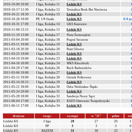
2010-10-09 20:00
I liga, Kolejka 11
Łódzki KS
2010-10-17 11:30
I liga, Kolejka 12
Termalica Bruk-Bet Nieciecza
2010-10-21 18:30
I liga, Kolejka 13
Łódzki KS
2010-10-26 19:00
PP, 1/8 finału
Łódzki KS
0-0 p
2010-10-31 17:00
I liga, Kolejka 14
GKS Katowice
2010-11-06 13:15
I liga, Kolejka 15
Łódzki KS
2010-11-19 13:00
I liga, Kolejka 17
Flota Świnoujście
2011-03-04 20:00
I liga, Kolejka 18
Pogoń Szczecin
2011-03-11 19:00
I liga, Kolejka 19
Łódzki KS
2011-03-18 20:30
I liga, Kolejka 20
Piast Gliwice
2011-03-25 19:00
I liga, Kolejka 21
Łódzki KS
2011-04-10 19:00
I liga, Kolejka 23
Łódzki KS
2011-04-16 16:00
I liga, Kolejka 24
MKS Kluczbork
2011-04-29 17:00
I liga, Kolejka 26
Ruch Radzionków
2011-05-06 19:00
I liga, Kolejka 27
Łódzki KS
2011-05-11 19:00
I liga, Kolejka 28
Górnik Polkowice
2011-05-14 20:15
I liga, Kolejka 29
Łódzki KS
2011-05-21 18:00
I liga, Kolejka 30
Odra Wodzisław Śląski
2011-05-24 20:00
I liga, Kolejka 31
Łódzki KS
2011-05-28 18:00
I liga, Kolejka 32
Sandecja Nowy Sącz
2011-06-04 17:00
I liga, Kolejka 33
KSZO Ostrowiec Świętokrzyski
2011-06-11 17:00
I liga, Kolejka 34
Łódzki KS
drużyna
rozgr.
występy
w "11"
pełne
rez
Łódzki KS
I liga
28
27
20
1
Łódzki KS
PP
3
3
3
0
Łódzki KS
RAZEM
31
30
23
1