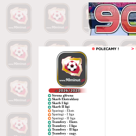
Strona główna
Skarb Ekstraklasy
Skarb I ligi
Skarb II ligi
Sparingi - Ekstr.
Sparingi - I liga
Sparingi - II liga
Transfery - Ekstr.
Transfery - I liga
Transfery - II liga
Transfery - zagr.