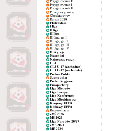
Przygotowania E
Przygotowania I
Przygotowania II
Polacy za granicą
Obcokrajowcy
Baraże 2026
Ekstraklasa
I liga
II liga
III liga
III liga, gr. I
III liga, gr. II
III liga, gr. III
III liga, gr. IV
Dziś grają
Niższe ligi
Najnowsze rozgr.
CLJ
CLJ U-17 (zachodnia)
CLJ U-17 (wschodnia)
Puchar Polski
Superpuchar
Puch. okręgowe
Europuchary
Liga Mistrzów
Liga Europy
Liga Konferencji
Liga Młodzieżowa
Krajowy UEFA
Klubowy UEFA
Reprezentacja
eMŚ 2026
MŚ 2026
Liga Narodów 26/27
eME 2024
ME 2024