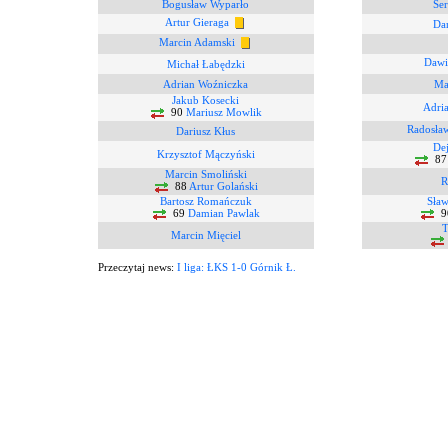
Bogusław Wyparło
Ser
Artur Gieraga
Da
Marcin Adamski
Dawi
Michał Łabędzki
Adrian Woźniczka
Ma
Jakub Kosecki
Adri
90
Mariusz Mowlik
Radosław
Dariusz Kłus
Dej
Krzysztof Mączyński
8
Marcin Smoliński
R
88
Artur Golański
Bartosz Romańczuk
Sław
69
Damian Pawlak
9
T
Marcin Mięciel
Przeczytaj news:
I liga: ŁKS 1-0 Górnik Ł.