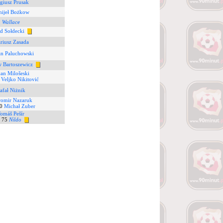
giusz Prusak
nijeł Bożkow
Wallace
d Sołdecki
riusz Zasada
an Paluchowski
 Bartoszewicz
an Milošeski
7
Veljko Nikitović
afał Niżnik
omir Nazaruk
0
Michał Zuber
omáš Pešír
75
Nildo