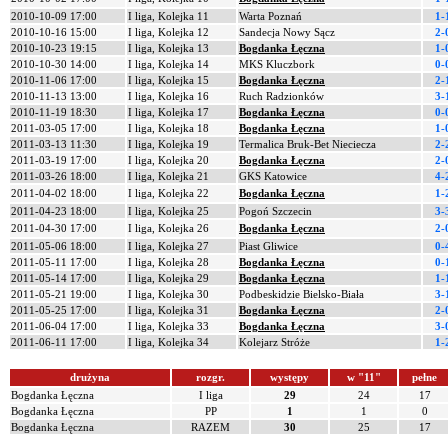
2010-10-09 17:00
I liga, Kolejka 11
Warta Poznań
1-
2010-10-16 15:00
I liga, Kolejka 12
Sandecja Nowy Sącz
2-
2010-10-23 19:15
I liga, Kolejka 13
Bogdanka Łęczna
1-
2010-10-30 14:00
I liga, Kolejka 14
MKS Kluczbork
0-
2010-11-06 17:00
I liga, Kolejka 15
Bogdanka Łęczna
2-
2010-11-13 13:00
I liga, Kolejka 16
Ruch Radzionków
3-
2010-11-19 18:30
I liga, Kolejka 17
Bogdanka Łęczna
0-
2011-03-05 17:00
I liga, Kolejka 18
Bogdanka Łęczna
1-
2011-03-13 11:30
I liga, Kolejka 19
Termalica Bruk-Bet Nieciecza
2-
2011-03-19 17:00
I liga, Kolejka 20
Bogdanka Łęczna
2-
2011-03-26 18:00
I liga, Kolejka 21
GKS Katowice
4-
2011-04-02 18:00
I liga, Kolejka 22
Bogdanka Łęczna
1-
2011-04-23 18:00
I liga, Kolejka 25
Pogoń Szczecin
3-
2011-04-30 17:00
I liga, Kolejka 26
Bogdanka Łęczna
2-
2011-05-06 18:00
I liga, Kolejka 27
Piast Gliwice
0-
2011-05-11 17:00
I liga, Kolejka 28
Bogdanka Łęczna
0-
2011-05-14 17:00
I liga, Kolejka 29
Bogdanka Łęczna
1-
2011-05-21 19:00
I liga, Kolejka 30
Podbeskidzie Bielsko-Biała
3-
2011-05-25 17:00
I liga, Kolejka 31
Bogdanka Łęczna
2-
2011-06-04 17:00
I liga, Kolejka 33
Bogdanka Łęczna
3-
2011-06-11 17:00
I liga, Kolejka 34
Kolejarz Stróże
1-
drużyna
rozgr.
występy
w "11"
pełne
Bogdanka Łęczna
I liga
29
24
17
Bogdanka Łęczna
PP
1
1
0
Bogdanka Łęczna
RAZEM
30
25
17