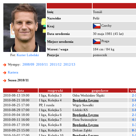
Imię
Tomáš
Nazwisko
Pešír
Czechy
Kraj
Data urodzenia
30 maja 1981 (45 lat)
Praga
Miejsce urodzenia
Wzrost / waga
184 cm / 84 kg
Fot:
Kurier Lubelski
Pozycja
pomocnik
Występy:
2008/09
2010/11
2011/12
2012/13
Kariera
Sezon 2010/11
data
rozgrywki
gospodarze
wyn
2010-08-13 19:00
I liga, Kolejka 3
Odra Wodzisław Śląski
2-
2010-08-21 18:00
I liga, Kolejka 4
Bogdanka Łęczna
1-
2010-08-25 17:00
PP, I runda
Wigry Suwałki
2-
2010-08-29 17:00
I liga, Kolejka 5
Łódzki KS
1-
2010-09-04 18:00
I liga, Kolejka 6
Bogdanka Łęczna
2-
2010-09-11 16:00
I liga, Kolejka 7
Flota Świnoujście
4-
2010-09-17 19:00
I liga, Kolejka 8
Bogdanka Łęczna
1-
2010-09-25 15:00
I liga, Kolejka 9
Dolcan Ząbki
0-
2010-10-02 17:00
I liga, Kolejka 10
Bogdanka Łęczna
1-