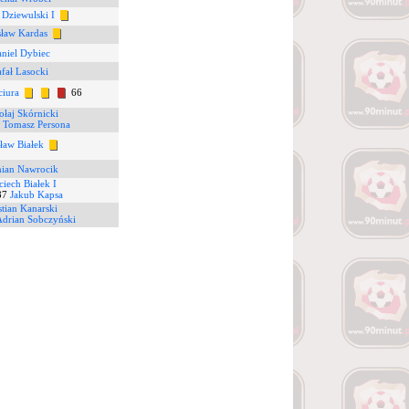
 Dziewulski I
ław Kardas
niel Dybiec
fał Lasocki
ciura
66
łaj Skórnicki
6
Tomasz Persona
sław Białek
ian Nawrocik
ciech Białek I
7
Jakub Kapsa
tian Kanarski
Adrian Sobczyński