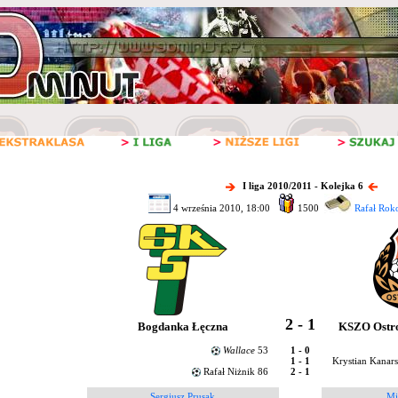
I liga 2010/2011 - Kolejka 6
4 września 2010, 18:00
1500
Rafał Rok
2 - 1
Bogdanka Łęczna
KSZO Ostro
Wallace
53
1 - 0
1 - 1
Krystian Kanars
Rafał Niżnik 86
2 - 1
Sergiusz Prusak
Mi