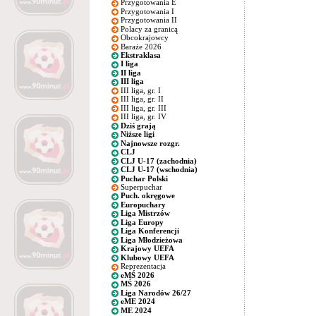
Przygotowania E
Przygotowania I
Przygotowania II
Polacy za granicą
Obcokrajowcy
Baraże 2026
Ekstraklasa
I liga
II liga
III liga
III liga, gr. I
III liga, gr. II
III liga, gr. III
III liga, gr. IV
Dziś grają
Niższe ligi
Najnowsze rozgr.
CLJ
CLJ U-17 (zachodnia)
CLJ U-17 (wschodnia)
Puchar Polski
Superpuchar
Puch. okręgowe
Europuchary
Liga Mistrzów
Liga Europy
Liga Konferencji
Liga Młodzieżowa
Krajowy UEFA
Klubowy UEFA
Reprezentacja
eMŚ 2026
MŚ 2026
Liga Narodów 26/27
eME 2024
ME 2024