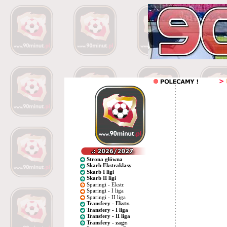
Strona główna
Skarb Ekstraklasy
Skarb I ligi
Skarb II ligi
Sparingi - Ekstr.
Sparingi - I liga
Sparingi - II liga
Transfery - Ekstr.
Transfery - I liga
Transfery - II liga
Transfery - zagr.