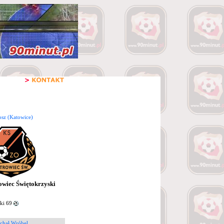
osz (Katowice)
wiec Świętokrzyski
ki 69
chał Wróbel