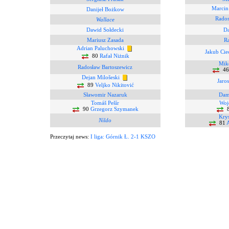
Marcin
Danijeł Bożkow
Rados
Wallace
Dawid Sołdecki
Da
Mariusz Zasada
Ra
Adrian Paluchowski
Jakub Cie
80
Rafał Niżnik
Miko
Radosław Bartoszewicz
4
Dejan Milošeski
Jaro
89
Veljko Nikitović
Sławomir Nazaruk
Dam
Tomáš Pešír
Woj
90
Grzegorz Szymanek
8
Krys
Nildo
81
Przeczytaj news:
I liga: Górnik Ł. 2-1 KSZO