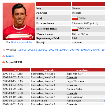
Imię
Tomasz
Nazwisko
Moskała
Polska
Kraj
Data urodzenia
5 kwietnia 1977 (49 lat)
Wadowice
Miejsce urodzenia
Wzrost / waga
169 cm / 68 kg
Reprezentacja Polski
1A-0
Fot:
Beskid Andrychów
Pozycja
napastnik
Występy:
1999/00
2000/01
2001/02
2002/03
2003/04
2004/05
2005/06
2006/07
20
Kariera
Sezon 2009/10
data
rozgrywki
gospodarze
2009-08-01 19:15
Ekstraklasa, Kolejka 1
Śląsk Wrocław
2009-08-07 17:45
Ekstraklasa, Kolejka 2
Cracovia
2009-08-15 19:15
Ekstraklasa, Kolejka 3
Legia Warszawa
2009-08-23 14:45
Ekstraklasa, Kolejka 4
Cracovia
2009-08-29 19:15
Ekstraklasa, Kolejka 5
Korona Kielce
2009-09-12 17:00
Ekstraklasa, Kolejka 6
Cracovia
2009-09-19 19:15
Ekstraklasa, Kolejka 7
Ruch Chorzów
2009-09-23 16:00
PP, 1/16 finału
Piast Kobylin
1-1
2009-10-02 17:45
Ekstraklasa, Kolejka 9
Cracovia