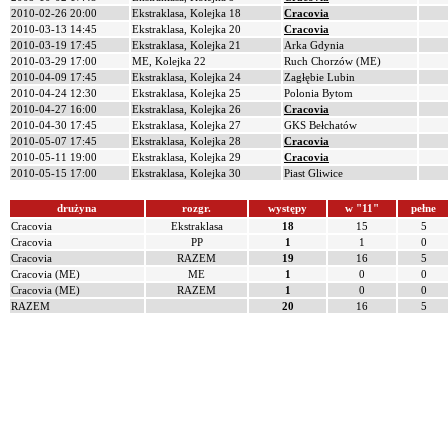
2010-02-26 20:00
Ekstraklasa, Kolejka 18
Cracovia
2010-03-13 14:45
Ekstraklasa, Kolejka 20
Cracovia
2010-03-19 17:45
Ekstraklasa, Kolejka 21
Arka Gdynia
2010-03-29 17:00
ME, Kolejka 22
Ruch Chorzów (ME)
2010-04-09 17:45
Ekstraklasa, Kolejka 24
Zagłębie Lubin
2010-04-24 12:30
Ekstraklasa, Kolejka 25
Polonia Bytom
2010-04-27 16:00
Ekstraklasa, Kolejka 26
Cracovia
2010-04-30 17:45
Ekstraklasa, Kolejka 27
GKS Bełchatów
2010-05-07 17:45
Ekstraklasa, Kolejka 28
Cracovia
2010-05-11 19:00
Ekstraklasa, Kolejka 29
Cracovia
2010-05-15 17:00
Ekstraklasa, Kolejka 30
Piast Gliwice
drużyna
rozgr.
występy
w "11"
pełne
Cracovia
Ekstraklasa
18
15
5
Cracovia
PP
1
1
0
Cracovia
RAZEM
19
16
5
Cracovia (ME)
ME
1
0
0
Cracovia (ME)
RAZEM
1
0
0
RAZEM
20
16
5