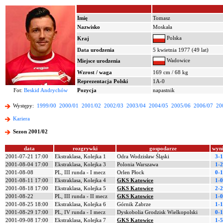
Imię
Tomasz
Nazwisko
Moskała
Polska
Kraj
Data urodzenia
5 kwietnia 1977 (49 lat)
Wadowice
Miejsce urodzenia
Wzrost / waga
169 cm / 68 kg
Reprezentacja Polski
1A-0
Fot:
Beskid Andrychów
Pozycja
napastnik
Występy:
1999/00
2000/01
2001/02
2002/03
2003/04
2004/05
2005/06
2006/07
20
Kariera
Sezon 2001/02
data
rozgrywki
gospodarze
wyn
2001-07-21 17:00
Ekstraklasa, Kolejka 1
Odra Wodzisław Śląski
3-1
2001-08-04 17:00
Ekstraklasa, Kolejka 3
Polonia Warszawa
1-2
2001-08-08
PL, III runda - I mecz
Orlen Płock
0-1
2001-08-11 17:00
Ekstraklasa, Kolejka 4
GKS Katowice
1-0
2001-08-18 17:00
Ekstraklasa, Kolejka 5
GKS Katowice
2-2
2001-08-22
PL, III runda - II mecz
GKS Katowice
1-0
2001-08-25 18:00
Ekstraklasa, Kolejka 6
Górnik Zabrze
1-1
2001-08-29 17:00
PL, IV runda - I mecz
Dyskobolia Grodzisk Wielkopolski
0-1
2001-09-08 17:00
Ekstraklasa, Kolejka 7
GKS Katowice
1-5