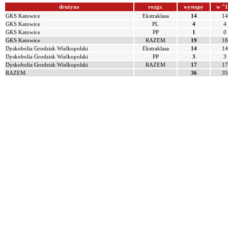
drużyna
rozgr.
występy
w "1
GKS Katowice
Ekstraklasa
14
14
GKS Katowice
PL
4
4
GKS Katowice
PP
1
0
GKS Katowice
RAZEM
19
18
Dyskobolia Grodzisk Wielkopolski
Ekstraklasa
14
14
Dyskobolia Grodzisk Wielkopolski
PP
3
3
Dyskobolia Grodzisk Wielkopolski
RAZEM
17
17
RAZEM
36
35