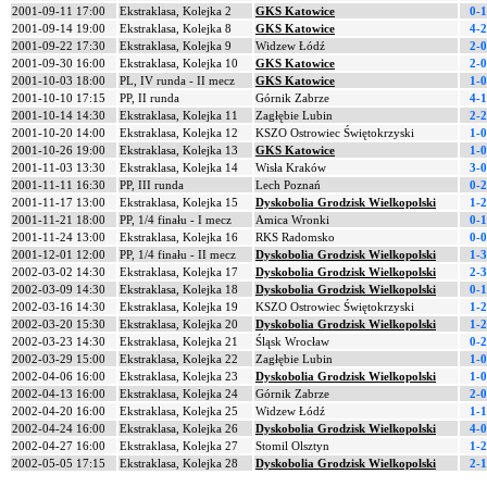
2001-09-11 17:00
Ekstraklasa, Kolejka 2
GKS Katowice
0-1
2001-09-14 19:00
Ekstraklasa, Kolejka 8
GKS Katowice
4-2
2001-09-22 17:30
Ekstraklasa, Kolejka 9
Widzew Łódź
2-0
2001-09-30 16:00
Ekstraklasa, Kolejka 10
GKS Katowice
2-0
2001-10-03 18:00
PL, IV runda - II mecz
GKS Katowice
1-0
2001-10-10 17:15
PP, II runda
Górnik Zabrze
4-1
2001-10-14 14:30
Ekstraklasa, Kolejka 11
Zagłębie Lubin
2-2
2001-10-20 14:00
Ekstraklasa, Kolejka 12
KSZO Ostrowiec Świętokrzyski
1-0
2001-10-26 19:00
Ekstraklasa, Kolejka 13
GKS Katowice
1-0
2001-11-03 13:30
Ekstraklasa, Kolejka 14
Wisła Kraków
3-0
2001-11-11 16:30
PP, III runda
Lech Poznań
0-2
2001-11-17 13:00
Ekstraklasa, Kolejka 15
Dyskobolia Grodzisk Wielkopolski
1-2
2001-11-21 18:00
PP, 1/4 finału - I mecz
Amica Wronki
0-1
2001-11-24 13:00
Ekstraklasa, Kolejka 16
RKS Radomsko
0-0
2001-12-01 12:00
PP, 1/4 finału - II mecz
Dyskobolia Grodzisk Wielkopolski
1-3
2002-03-02 14:30
Ekstraklasa, Kolejka 17
Dyskobolia Grodzisk Wielkopolski
2-3
2002-03-09 14:30
Ekstraklasa, Kolejka 18
Dyskobolia Grodzisk Wielkopolski
0-1
2002-03-16 14:30
Ekstraklasa, Kolejka 19
KSZO Ostrowiec Świętokrzyski
1-2
2002-03-20 15:30
Ekstraklasa, Kolejka 20
Dyskobolia Grodzisk Wielkopolski
1-2
2002-03-23 14:30
Ekstraklasa, Kolejka 21
Śląsk Wrocław
0-2
2002-03-29 15:00
Ekstraklasa, Kolejka 22
Zagłębie Lubin
1-0
2002-04-06 16:00
Ekstraklasa, Kolejka 23
Dyskobolia Grodzisk Wielkopolski
1-0
2002-04-13 16:00
Ekstraklasa, Kolejka 24
Górnik Zabrze
2-0
2002-04-20 16:00
Ekstraklasa, Kolejka 25
Widzew Łódź
1-1
2002-04-24 16:00
Ekstraklasa, Kolejka 26
Dyskobolia Grodzisk Wielkopolski
4-0
2002-04-27 16:00
Ekstraklasa, Kolejka 27
Stomil Olsztyn
1-2
2002-05-05 17:15
Ekstraklasa, Kolejka 28
Dyskobolia Grodzisk Wielkopolski
2-1