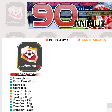
Strona główna
Skarb Ekstraklasy
Skarb I ligi
Skarb II ligi
Sparingi - Ekstr.
Sparingi - I liga
Sparingi - II liga
Transfery - Ekstr.
Transfery - I liga
Transfery - II liga
Transfery - zagr.