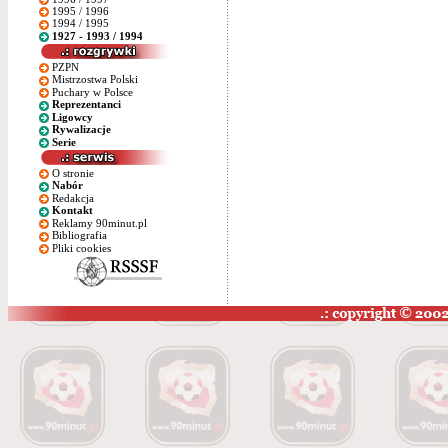
1995 / 1996
1994 / 1995
1927 - 1993 / 1994
PZPN
Mistrzostwa Polski
Puchary w Polsce
Reprezentanci
Ligowcy
Rywalizacje
Serie
O stronie
Nabór
Redakcja
Kontakt
Reklamy 90minut.pl
Bibliografia
Pliki cookies