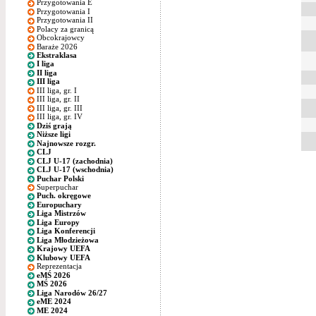
Przygotowania E
Przygotowania I
Przygotowania II
Polacy za granicą
Obcokrajowcy
Baraże 2026
Ekstraklasa
I liga
II liga
III liga
III liga, gr. I
III liga, gr. II
III liga, gr. III
III liga, gr. IV
Dziś grają
Niższe ligi
Najnowsze rozgr.
CLJ
CLJ U-17 (zachodnia)
CLJ U-17 (wschodnia)
Puchar Polski
Superpuchar
Puch. okręgowe
Europuchary
Liga Mistrzów
Liga Europy
Liga Konferencji
Liga Młodzieżowa
Krajowy UEFA
Klubowy UEFA
Reprezentacja
eMŚ 2026
MŚ 2026
Liga Narodów 26/27
eME 2024
ME 2024