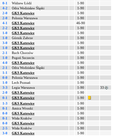
0-1
Widzew Łódź
1-90
4-2
Odra Wodzisław Śląski
1-90
2-0
GKS Katowice
1-90
2-0
Polonia Warszawa
1-90
4-1
GKS Katowice
46-90
2-2
GKS Katowice
1-90
1-0
GKS Katowice
1-90
1-0
Górnik Zabrze
1-90
3-0
GKS Katowice
1-90
1-0
GKS Katowice
1-90
2-1
Ruch Chorzów
1-90
1-0
Pogoń Szczecin
1-90
4-0
GKS Katowice
1-90
2-1
Odra Wodzisław Śląski
1-90
1-1
GKS Katowice
1-90
0-0
Polonia Warszawa
1-90
1-0
Lech Poznań
1-90
3-3
Legia Warszawa
1-90
33
2-0
GKS Katowice
1-90
0-1
GKS Katowice
1-90
1-3
GKS Katowice
1-90
0-1
Amica Wronki
1-90
0-0
GKS Katowice
1-90
0-1
Wisła Kraków
1-90
0-0
GKS Katowice
1-90
2-5
Wisła Kraków
1-90
3-0
GKS Katowice
1-90