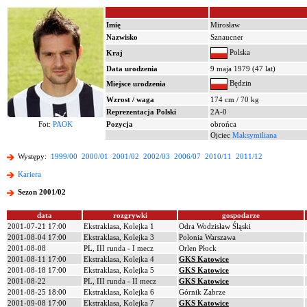
Imię
Mirosław
Nazwisko
Sznaucner
Polska
Kraj
Data urodzenia
9 maja 1979 (47 lat)
Będzin
Miejsce urodzenia
Wzrost / waga
174 cm / 70 kg
Reprezentacja Polski
2A-0
Fot:
PAOK
Pozycja
obrońca
Ojciec
Maksymiliana
Występy:
1999/00
2000/01
2001/02
2002/03
2006/07
2010/11
2011/12
Kariera
Sezon 2001/02
data
rozgrywki
gospodarze
2001-07-21 17:00
Ekstraklasa, Kolejka 1
Odra Wodzisław Śląski
2001-08-04 17:00
Ekstraklasa, Kolejka 3
Polonia Warszawa
2001-08-08
PL, III runda - I mecz
Orlen Płock
2001-08-11 17:00
Ekstraklasa, Kolejka 4
GKS Katowice
2001-08-18 17:00
Ekstraklasa, Kolejka 5
GKS Katowice
2001-08-22
PL, III runda - II mecz
GKS Katowice
2001-08-25 18:00
Ekstraklasa, Kolejka 6
Górnik Zabrze
2001-09-08 17:00
Ekstraklasa, Kolejka 7
GKS Katowice