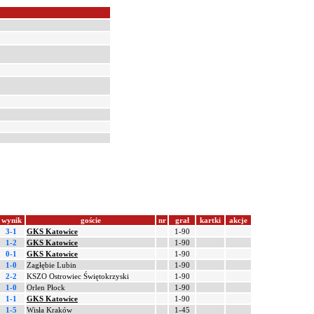
wynik
goście
nr
grał
kartki
akcje
3-1
GKS Katowice
1-90
1-2
GKS Katowice
1-90
0-1
GKS Katowice
1-90
1-0
Zagłębie Lubin
1-90
2-2
KSZO Ostrowiec Świętokrzyski
1-90
1-0
Orlen Płock
1-90
1-1
GKS Katowice
1-90
1-5
Wisła Kraków
1-45