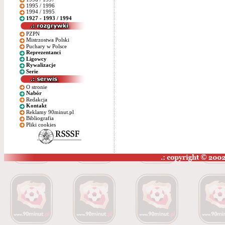
1995 / 1996
1994 / 1995
1927 - 1993 / 1994
PZPN
Mistrzostwa Polski
Puchary w Polsce
Reprezentanci
Ligowcy
Rywalizacje
Serie
O stronie
Nabór
Redakcja
Kontakt
Reklamy 90minut.pl
Bibliografia
Pliki cookies