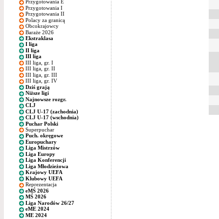
Przygotowania E
Przygotowania I
Przygotowania II
Polacy za granicą
Obcokrajowcy
Baraże 2026
Ekstraklasa
I liga
II liga
III liga
III liga, gr. I
III liga, gr. II
III liga, gr. III
III liga, gr. IV
Dziś grają
Niższe ligi
Najnowsze rozgr.
CLJ
CLJ U-17 (zachodnia)
CLJ U-17 (wschodnia)
Puchar Polski
Superpuchar
Puch. okręgowe
Europuchary
Liga Mistrzów
Liga Europy
Liga Konferencji
Liga Młodzieżowa
Krajowy UEFA
Klubowy UEFA
Reprezentacja
eMŚ 2026
MŚ 2026
Liga Narodów 26/27
eME 2024
ME 2024