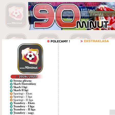
Strona główna
Skarb Ekstraklasy
Skarb I ligi
Skarb II ligi
Sparingi - Ekstr.
Sparingi - I liga
Sparingi - II liga
Transfery - Ekstr.
Transfery - I liga
Transfery - II liga
Transfery - zagr.