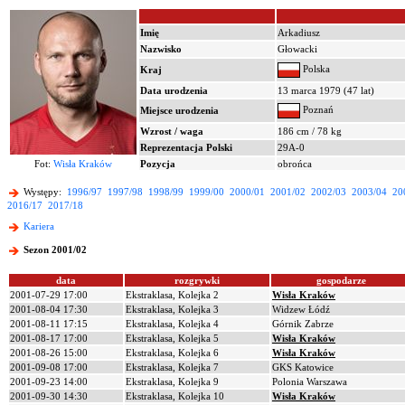
Imię
Arkadiusz
Nazwisko
Głowacki
Polska
Kraj
Data urodzenia
13 marca 1979 (47 lat)
Poznań
Miejsce urodzenia
Wzrost / waga
186 cm / 78 kg
Reprezentacja Polski
29A-0
Fot:
Wisła Kraków
Pozycja
obrońca
Występy:
1996/97
1997/98
1998/99
1999/00
2000/01
2001/02
2002/03
2003/04
20
2016/17
2017/18
Kariera
Sezon 2001/02
data
rozgrywki
gospodarze
2001-07-29 17:00
Ekstraklasa, Kolejka 2
Wisła Kraków
2001-08-04 17:30
Ekstraklasa, Kolejka 3
Widzew Łódź
2001-08-11 17:15
Ekstraklasa, Kolejka 4
Górnik Zabrze
2001-08-17 17:00
Ekstraklasa, Kolejka 5
Wisła Kraków
2001-08-26 15:00
Ekstraklasa, Kolejka 6
Wisła Kraków
2001-09-08 17:00
Ekstraklasa, Kolejka 7
GKS Katowice
2001-09-23 14:00
Ekstraklasa, Kolejka 9
Polonia Warszawa
2001-09-30 14:30
Ekstraklasa, Kolejka 10
Wisła Kraków