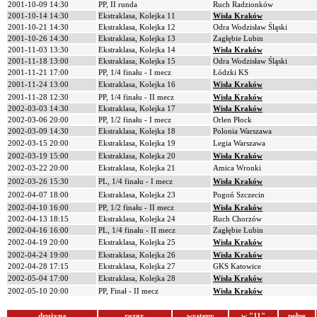
2001-10-09 14:30
PP, II runda
Ruch Radzionków
2001-10-14 14:30
Ekstraklasa, Kolejka 11
Wisła Kraków
2001-10-21 14:30
Ekstraklasa, Kolejka 12
Odra Wodzisław Śląski
2001-10-26 14:30
Ekstraklasa, Kolejka 13
Zagłębie Lubin
2001-11-03 13:30
Ekstraklasa, Kolejka 14
Wisła Kraków
2001-11-18 13:00
Ekstraklasa, Kolejka 15
Odra Wodzisław Śląski
2001-11-21 17:00
PP, 1/4 finału - I mecz
Łódzki KS
2001-11-24 13:00
Ekstraklasa, Kolejka 16
Wisła Kraków
2001-11-28 12:30
PP, 1/4 finału - II mecz
Wisła Kraków
2002-03-03 14:30
Ekstraklasa, Kolejka 17
Wisła Kraków
2002-03-06 20:00
PP, 1/2 finału - I mecz
Orlen Płock
2002-03-09 14:30
Ekstraklasa, Kolejka 18
Polonia Warszawa
2002-03-15 20:00
Ekstraklasa, Kolejka 19
Legia Warszawa
2002-03-19 15:00
Ekstraklasa, Kolejka 20
Wisła Kraków
2002-03-22 20:00
Ekstraklasa, Kolejka 21
Amica Wronki
2002-03-26 15:30
PL, 1/4 finału - I mecz
Wisła Kraków
2002-04-07 18:00
Ekstraklasa, Kolejka 23
Pogoń Szczecin
2002-04-10 16:00
PP, 1/2 finału - II mecz
Wisła Kraków
2002-04-13 18:15
Ekstraklasa, Kolejka 24
Ruch Chorzów
2002-04-16 16:00
PL, 1/4 finału - II mecz
Zagłębie Lubin
2002-04-19 20:00
Ekstraklasa, Kolejka 25
Wisła Kraków
2002-04-24 19:00
Ekstraklasa, Kolejka 26
Wisła Kraków
2002-04-28 17:15
Ekstraklasa, Kolejka 27
GKS Katowice
2002-05-04 17:00
Ekstraklasa, Kolejka 28
Wisła Kraków
2002-05-10 20:00
PP, Finał - II mecz
Wisła Kraków
drużyna
rozgr.
występy
w "11"
pełne