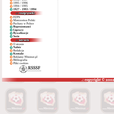
1995 / 1996
1994 / 1995
1927 - 1993 / 1994
PZPN
Mistrzostwa Polski
Puchary w Polsce
Reprezentanci
Ligowcy
Rywalizacje
Serie
O stronie
Nabór
Redakcja
Kontakt
Reklamy 90minut.pl
Bibliografia
Pliki cookies