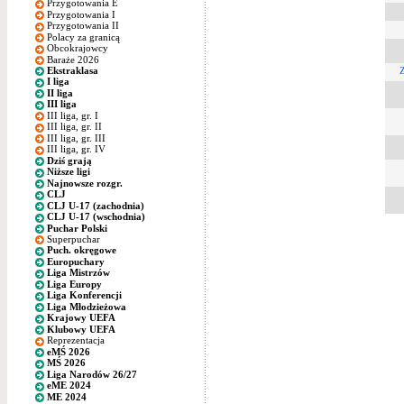
Przygotowania E
Przygotowania I
Przygotowania II
Polacy za granicą
Obcokrajowcy
Baraże 2026
Ekstraklasa
I liga
II liga
III liga
III liga, gr. I
III liga, gr. II
III liga, gr. III
III liga, gr. IV
Dziś grają
Niższe ligi
Najnowsze rozgr.
CLJ
CLJ U-17 (zachodnia)
CLJ U-17 (wschodnia)
Puchar Polski
Superpuchar
Puch. okręgowe
Europuchary
Liga Mistrzów
Liga Europy
Liga Konferencji
Liga Młodzieżowa
Krajowy UEFA
Klubowy UEFA
Reprezentacja
eMŚ 2026
MŚ 2026
Liga Narodów 26/27
eME 2024
ME 2024