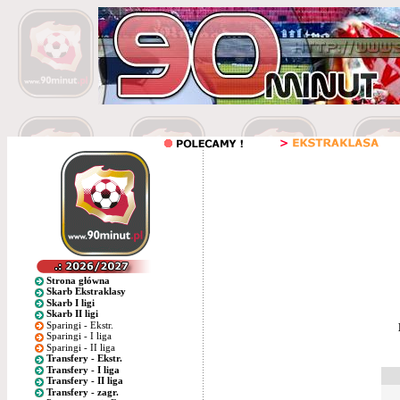
Strona główna
Skarb Ekstraklasy
Skarb I ligi
Skarb II ligi
Sparingi - Ekstr.
Sparingi - I liga
Sparingi - II liga
Transfery - Ekstr.
Transfery - I liga
Transfery - II liga
Transfery - zagr.