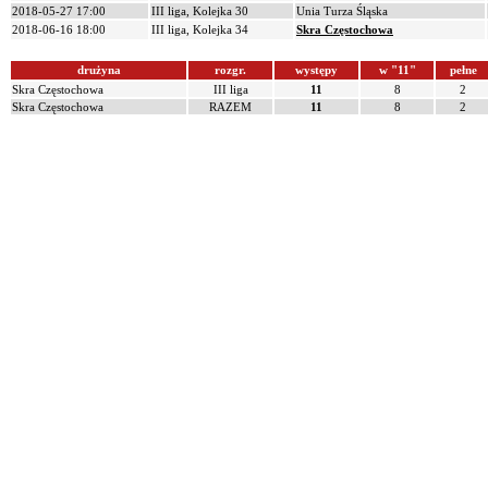
2018-05-27 17:00
III liga, Kolejka 30
Unia Turza Śląska
2018-06-16 18:00
III liga, Kolejka 34
Skra Częstochowa
drużyna
rozgr.
występy
w "11"
pełne
Skra Częstochowa
III liga
11
8
2
Skra Częstochowa
RAZEM
11
8
2