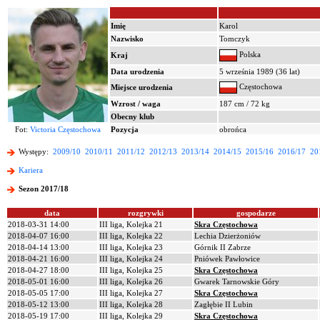
Imię
Karol
Nazwisko
Tomczyk
Polska
Kraj
Data urodzenia
5 września 1989 (36 lat)
Częstochowa
Miejsce urodzenia
Wzrost / waga
187 cm / 72 kg
Obecny klub
Fot:
Victoria Częstochowa
Pozycja
obrońca
Występy:
2009/10
2010/11
2011/12
2012/13
2013/14
2014/15
2015/16
2016/17
20
Kariera
Sezon 2017/18
data
rozgrywki
gospodarze
2018-03-31 14:00
III liga, Kolejka 21
Skra Częstochowa
2018-04-07 16:00
III liga, Kolejka 22
Lechia Dzierżoniów
2018-04-14 13:00
III liga, Kolejka 23
Górnik II Zabrze
2018-04-21 16:00
III liga, Kolejka 24
Pniówek Pawłowice
2018-04-27 18:00
III liga, Kolejka 25
Skra Częstochowa
2018-05-01 16:00
III liga, Kolejka 26
Gwarek Tarnowskie Góry
2018-05-05 17:00
III liga, Kolejka 27
Skra Częstochowa
2018-05-12 13:00
III liga, Kolejka 28
Zagłębie II Lubin
2018-05-19 17:00
III liga, Kolejka 29
Skra Częstochowa