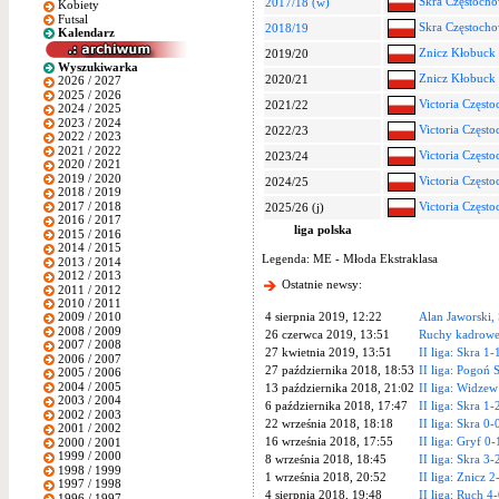
Skra Częstoch
2017/18 (w)
Kobiety
Futsal
Skra Częstoch
2018/19
Kalendarz
Znicz Kłobuck
2019/20
Wyszukiwarka
Znicz Kłobuck
2020/21
2026 / 2027
2025 / 2026
Victoria Częst
2021/22
2024 / 2025
2023 / 2024
Victoria Częst
2022/23
2022 / 2023
2021 / 2022
Victoria Częst
2023/24
2020 / 2021
2019 / 2020
Victoria Częst
2024/25
2018 / 2019
2017 / 2018
Victoria Częst
2025/26 (j)
2016 / 2017
liga polska
2015 / 2016
2014 / 2015
Legenda: ME - Młoda Ekstraklasa
2013 / 2014
2012 / 2013
Ostatnie newsy:
2011 / 2012
2010 / 2011
4 sierpnia 2019, 12:22
Alan Jaworski,
2009 / 2010
2008 / 2009
26 czerwca 2019, 13:51
Ruchy kadrowe
2007 / 2008
27 kwietnia 2019, 13:51
II liga: Skra 1
2006 / 2007
27 października 2018, 18:53
II liga: Pogoń 
2005 / 2006
2004 / 2005
13 października 2018, 21:02
II liga: Widzew
2003 / 2004
6 października 2018, 17:47
II liga: Skra 1-
2002 / 2003
22 września 2018, 18:18
II liga: Skra 
2001 / 2002
16 września 2018, 17:55
II liga: Gryf 0-
2000 / 2001
1999 / 2000
8 września 2018, 18:45
II liga: Skra 3-
1998 / 1999
1 września 2018, 20:52
II liga: Znicz 2
1997 / 1998
4 sierpnia 2018, 19:48
II liga: Ruch 4
1996 / 1997