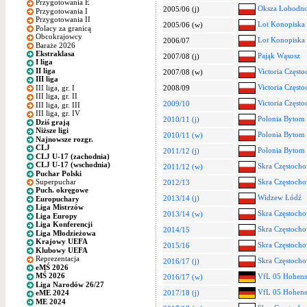
Przygotowania E
Oksza Łobodn
2005/06 (j)
Przygotowania I
Przygotowania II
Lot Konopiska
2005/06 (w)
Polacy za granicą
Obcokrajowcy
Lot Konopiska
2006/07
Baraże 2026
Ekstraklasa
Pająk Wąsosz
2007/08 (j)
I liga
II liga
Victoria Częst
2007/08 (w)
III liga
Victoria Częst
III liga, gr. I
2008/09
III liga, gr. II
Victoria Częst
2009/10
III liga, gr. III
III liga, gr. IV
Polonia Bytom 
2010/11 (j)
Dziś grają
Niższe ligi
Polonia Bytom
2010/11 (w)
Najnowsze rozgr.
CLJ
Polonia Bytom
2011/12 (j)
CLJ U-17 (zachodnia)
CLJ U-17 (wschodnia)
Skra Częstoch
2011/12 (w)
Puchar Polski
Superpuchar
Skra Częstoch
2012/13
Puch. okręgowe
Widzew Łódź
2013/14 (j)
Europuchary
Liga Mistrzów
Skra Częstoch
2013/14 (w)
Liga Europy
Liga Konferencji
Skra Częstoch
2014/15
Liga Młodzieżowa
Krajowy UEFA
Skra Częstoch
2015/16
Klubowy UEFA
Reprezentacja
Skra Częstoch
2016/17 (j)
eMŚ 2026
MŚ 2026
VfL 05 Hohenst
2016/17 (w)
Liga Narodów 26/27
VfL 05 Hohenst
2017/18 (j)
eME 2024
ME 2024