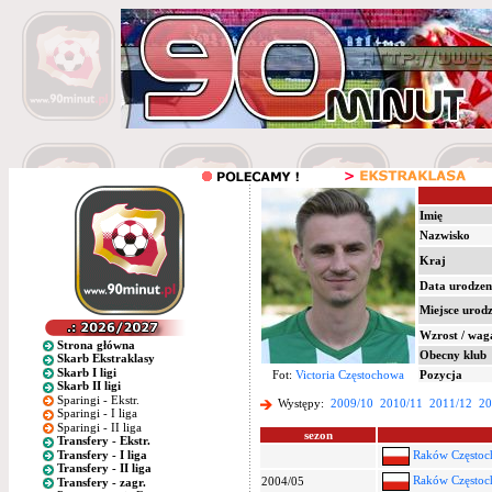
Imię
Nazwisko
Kraj
Data urodzen
Miejsce urod
Wzrost / wag
Strona główna
Obecny klub
Skarb Ekstraklasy
Skarb I ligi
Fot:
Victoria Częstochowa
Pozycja
Skarb II ligi
Sparingi - Ekstr.
Występy:
2009/10
2010/11
2011/12
20
Sparingi - I liga
Sparingi - II liga
sezon
Transfery - Ekstr.
Transfery - I liga
Raków Częstoc
Transfery - II liga
Raków Częstoc
2004/05
Transfery - zagr.