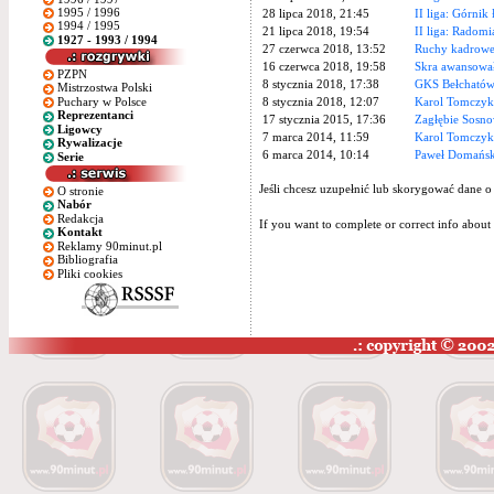
1995 / 1996
28 lipca 2018, 21:45
II liga: Górnik
1994 / 1995
21 lipca 2018, 19:54
II liga: Radomi
1927 - 1993 / 1994
27 czerwca 2018, 13:52
Ruchy kadrowe
16 czerwca 2018, 19:58
Skra awansowała
PZPN
8 stycznia 2018, 17:38
GKS Bełchatów 
Mistrzostwa Polski
Puchary w Polsce
8 stycznia 2018, 12:07
Karol Tomczyk 
Reprezentanci
17 stycznia 2015, 17:36
Zagłębie Sosn
Ligowcy
7 marca 2014, 11:59
Karol Tomczyk
Rywalizacje
6 marca 2014, 10:14
Paweł Domański
Serie
Jeśli chcesz uzupełnić lub skorygować dane o
O stronie
Nabór
Redakcja
If you want to complete or correct info about 
Kontakt
Reklamy 90minut.pl
Bibliografia
Pliki cookies