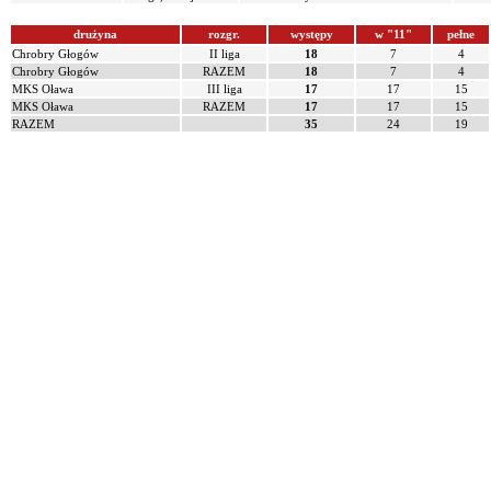
drużyna
rozgr.
występy
w "11"
pełne
Chrobry Głogów
II liga
18
7
4
Chrobry Głogów
RAZEM
18
7
4
MKS Oława
III liga
17
17
15
MKS Oława
RAZEM
17
17
15
RAZEM
35
24
19