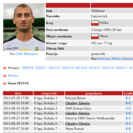
Imię
Waldemar
Nazwisko
Gancarczyk
Polska
Kraj
Data urodzenia
5 lutego 1990 (36 lat)
Oława
Miejsce urodzenia
Wzrost / waga
182 cm / 77 kg
Obecny klub
Fot:
GKS Bełchatów
Pozycja
pomocnik
Brat
Andrzeja
,
Marka
,
Janusza
Występy:
2009/10
2010/11
2011/12
2012/13
2013/14
2014/15
2015/16
2016/17
20
Kariera
Sezon 2013/14
data
rozgrywki
gospodarze
wynik
2013-07-28 17:00
II liga, Kolejka 1
Polonia Bytom
0-2
2013-08-03 19:00
II liga, Kolejka 2
Chrobry Głogów
0-0
2013-08-10 18:00
II liga, Kolejka 3
UKP Zielona Góra
2-4
2013-08-17 19:00
II liga, Kolejka 4
Chrobry Głogów
1-0
2013-08-25 16:00
II liga, Kolejka 5
Ostrovia 1909 Ostrów Wielkopolski
0-2
2013-08-30 19:00
II liga, Kolejka 6
Chrobry Głogów
4-1
2013-09-07 16:00
II liga, Kolejka 7
Warta Poznań
0-0