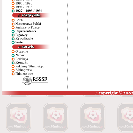
1995 / 1996
1994 / 1995
1927 - 1993 / 1994
PZPN
Mistrzostwa Polski
Puchary w Polsce
Reprezentanci
Ligowcy
Rywalizacje
Serie
O stronie
Nabór
Redakcja
Kontakt
Reklamy 90minut.pl
Bibliografia
Pliki cookies