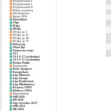
Przygotowania E
Przygotowania I
Przygotowania II
Polacy za granicą
Obcokrajowcy
Baraże 2026
Ekstraklasa
I liga
II liga
III liga
III liga, gr. I
III liga, gr. II
III liga, gr. III
III liga, gr. IV
Dziś grają
Niższe ligi
Najnowsze rozgr.
CLJ
CLJ U-17 (zachodnia)
CLJ U-17 (wschodnia)
Puchar Polski
Superpuchar
Puch. okręgowe
Europuchary
Liga Mistrzów
Liga Europy
Liga Konferencji
Liga Młodzieżowa
Krajowy UEFA
Klubowy UEFA
Reprezentacja
eMŚ 2026
MŚ 2026
Liga Narodów 26/27
eME 2024
ME 2024