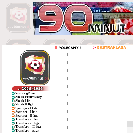
Strona główna
Skarb Ekstraklasy
Skarb I ligi
Skarb II ligi
Sparingi - Ekstr.
Sparingi - I liga
Sparingi - II liga
Transfery - Ekstr.
Transfery - I liga
Transfery - II liga
Transfery - zagr.