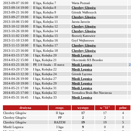
2013-09-07 16:00
II liga, Kolejka 7
Warta Poznań
2013-09-14 19:00
II liga, Kolejka 8
Chrobry Głogów
2013-09-21 16:00
II liga, Kolejka 9
Górnik Wałbrzych
2013-09-27 19:00
II liga, Kolejka 10
Chrobry Głogów
2013-10-06 15:00
II liga, Kolejka 11
Jarota Jarocin
2013-10-12 18:00
II liga, Kolejka 12
Chrobry Głogów
2013-10-26 18:00
II liga, Kolejka 14
Chrobry Głogów
2013-11-02 13:00
II liga, Kolejka 15
Rozwój Katowice
2013-11-10 13:00
II liga, Kolejka 16
Gryf Wejherowo
2013-11-15 18:00
II liga, Kolejka 17
Chrobry Głogów
2013-11-23 16:00
II liga, Kolejka 18
Chrobry Głogów
2014-03-15 17:30
I liga, Kolejka 20
Miedź Legnica
2014-03-22 15:00
I liga, Kolejka 21
Okocimski KS Brzesko
2014-03-25 18:30
PP, 1/4 finału - II mecz
Miedź Legnica
2
2014-03-29 17:30
I liga, Kolejka 22
Miedź Legnica
2014-04-13 12:30
I liga, Kolejka 24
Górnik Łęczna
2014-04-26 19:00
I liga, Kolejka 27
Miedź Legnica
2014-05-10 19:00
I liga, Kolejka 29
Miedź Legnica
2014-05-21 17:00
I liga, Kolejka 31
Miedź Legnica
2014-05-25 17:00
I liga, Kolejka 32
Termalica Bruk-Bet Nieciecza
2014-05-31 16:45
I liga, Kolejka 33
Miedź Legnica
drużyna
rozgr.
występy
w "11"
pełne
Chrobry Głogów
II liga
17
17
4
Chrobry Głogów
PP
2
2
1
Chrobry Głogów
RAZEM
19
19
5
Miedź Legnica
I liga
9
0
0