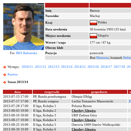
Imię
Bartosz
Nazwisko
Machaj
Polska
Kraj
Data urodzenia
30 kwietnia 1993 (33 lata)
Głogów
Miejsce urodzenia
Wzrost / waga
177 cm / 67 kg
Obecny klub
Fot:
RKS Radomsko
Pozycja
pomocnik
Brat
Mateusza
, bratanek
Stefa
Występy:
2010/11
2011/12
2012/13
2013/14
2014/15
2015/16
2016/17
2017/18
20
Kariera
Sezon 2013/14
data
rozgrywki
gospodarze
2013-07-13 17:00
PP, Runda przedwstępna
Olimpia Elbląg
2013-07-17 17:00
PP, Runda wstępna
Lechia Tomaszów Mazowiecki
2
2013-07-28 17:00
II liga, Kolejka 1
Polonia Bytom
2013-08-03 19:00
II liga, Kolejka 2
Chrobry Głogów
2013-08-10 18:00
II liga, Kolejka 3
UKP Zielona Góra
2013-08-17 19:00
II liga, Kolejka 4
Chrobry Głogów
2013-08-25 16:00
II liga, Kolejka 5
Ostrovia 1909 Ostrów Wielkopolski
2013-08-30 19:00
II liga, Kolejka 6
Chrobry Głogów