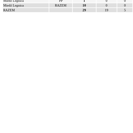
Miedź Legnica
PP
1
0
0
Miedź Legnica
RAZEM
10
0
0
RAZEM
29
19
5