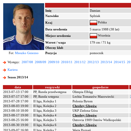
Imię
Damian
Nazwisko
Sędziak
Polska
Kraj
Data urodzenia
5 marca 1988 (38 lat)
Września
Miejsce urodzenia
Wzrost / waga
179 cm / 71 kg
Obecny klub
Fot:
Mieszko Gniezno
Pozycja
pomocnik
Występy:
2007/08
2008/09
2009/10
2010/11
2011/12
2012/13
2013/14
2014/15
20
Kariera
Sezon 2013/14
data
rozgrywki
gospodarze
2013-07-13 17:00
PP, Runda przedwstępna
Olimpia Elbląg
2013-07-17 17:00
PP, Runda wstępna
Lechia Tomaszów Mazowiecki
2013-07-28 17:00
II liga, Kolejka 1
Polonia Bytom
2013-08-03 19:00
II liga, Kolejka 2
Chrobry Głogów
2013-08-10 18:00
II liga, Kolejka 3
UKP Zielona Góra
2013-08-17 19:00
II liga, Kolejka 4
Chrobry Głogów
2013-08-25 16:00
II liga, Kolejka 5
Ostrovia 1909 Ostrów Wielkopolski
2013-08-30 19:00
II liga, Kolejka 6
Chrobry Głogów
2013-09-07 16:00
II liga, Kolejka 7
Warta Poznań