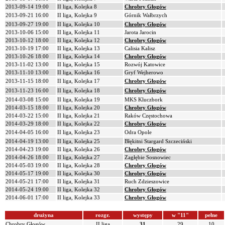
2013-09-14 19:00
II liga, Kolejka 8
Chrobry Głogów
2013-09-21 16:00
II liga, Kolejka 9
Górnik Wałbrzych
2013-09-27 19:00
II liga, Kolejka 10
Chrobry Głogów
2013-10-06 15:00
II liga, Kolejka 11
Jarota Jarocin
2013-10-12 18:00
II liga, Kolejka 12
Chrobry Głogów
2013-10-19 17:00
II liga, Kolejka 13
Calisia Kalisz
2013-10-26 18:00
II liga, Kolejka 14
Chrobry Głogów
2013-11-02 13:00
II liga, Kolejka 15
Rozwój Katowice
2013-11-10 13:00
II liga, Kolejka 16
Gryf Wejherowo
2013-11-15 18:00
II liga, Kolejka 17
Chrobry Głogów
2013-11-23 16:00
II liga, Kolejka 18
Chrobry Głogów
2014-03-08 15:00
II liga, Kolejka 19
MKS Kluczbork
2014-03-15 18:00
II liga, Kolejka 20
Chrobry Głogów
2014-03-22 15:00
II liga, Kolejka 21
Raków Częstochowa
2014-03-29 18:00
II liga, Kolejka 22
Chrobry Głogów
2014-04-05 16:00
II liga, Kolejka 23
Odra Opole
2014-04-19 13:00
II liga, Kolejka 25
Błękitni Stargard Szczeciński
2014-04-23 19:00
II liga, Kolejka 26
Chrobry Głogów
2014-04-26 18:00
II liga, Kolejka 27
Zagłębie Sosnowiec
2014-05-03 19:00
II liga, Kolejka 28
Chrobry Głogów
2014-05-17 19:00
II liga, Kolejka 30
Chrobry Głogów
2014-05-21 17:00
II liga, Kolejka 31
Ruch Zdzieszowice
2014-05-24 19:00
II liga, Kolejka 32
Chrobry Głogów
2014-06-01 17:00
II liga, Kolejka 33
Chrobry Głogów
drużyna
rozgr.
występy
w "11"
pełne
Chrobry Głogów
II liga
31
29
10