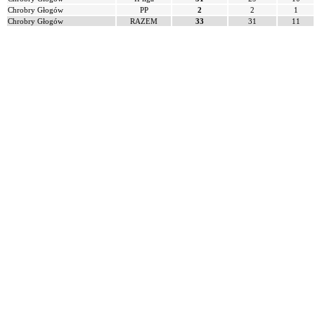
Chrobry Głogów
PP
2
2
1
Chrobry Głogów
RAZEM
33
31
11