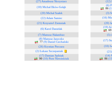
(27) Amadeusz Skrzyniarz
(12)
(6) P
(18) Michał Ilków-Gołąb
86
(1
(20) Michał Szałek
(3) 
(16) Mi
(22) Adam Samiec
(21) Krzysztof Ziemniak
(20) J
(19) Ar
(6) Karol Danielak
6
(7) Mateusz Hałambiec
(5) 
(8) Mateusz Janeczko
(17) St
77
(9) Daniel Ciechański
(10) I
(26) Krystian Pieczara
(2) Łukasz Szczepaniak
(21)
(17) Damian Sędziak
(14) 
90
(10) Piotr Niewieściuk
86
(1