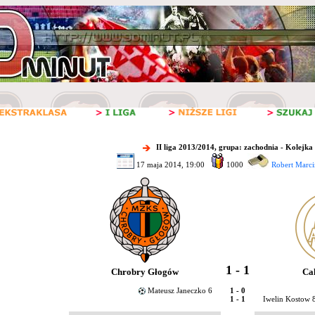
II liga 2013/2014, grupa: zachodnia - Kolejka
17 maja 2014, 19:00
1000
Robert Marci
1 - 1
Chrobry Głogów
Cal
Mateusz Janeczko 6
1 - 0
1 - 1
Iwelin Kostow 