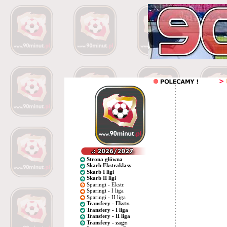
Strona główna
Skarb Ekstraklasy
Skarb I ligi
Skarb II ligi
Sparingi - Ekstr.
Sparingi - I liga
Sparingi - II liga
Transfery - Ekstr.
Transfery - I liga
Transfery - II liga
Transfery - zagr.