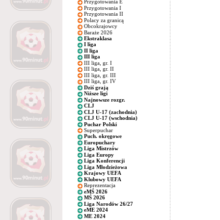
Przygotowania E
Przygotowania I
Przygotowania II
Polacy za granicą
Obcokrajowcy
Baraże 2026
Ekstraklasa
I liga
II liga
III liga
III liga, gr. I
III liga, gr. II
III liga, gr. III
III liga, gr. IV
Dziś grają
Niższe ligi
Najnowsze rozgr.
CLJ
CLJ U-17 (zachodnia)
CLJ U-17 (wschodnia)
Puchar Polski
Superpuchar
Puch. okręgowe
Europuchary
Liga Mistrzów
Liga Europy
Liga Konferencji
Liga Młodzieżowa
Krajowy UEFA
Klubowy UEFA
Reprezentacja
eMŚ 2026
MŚ 2026
Liga Narodów 26/27
eME 2024
ME 2024