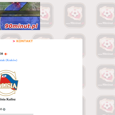
 30
niak (Kraków)
isia Kalisz
88