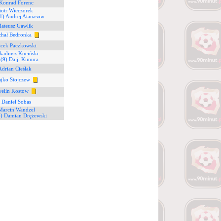
 Konrad Forenc
iotr Wieczorek
1) Andrej Atanasow
Mateusz Gawlik
chał Bedronka
acek Paczkowski
kadiusz Kuciński
9
(9) Daiji Kimura
Adrian Cieślak
ajko Stojczew
welin Kostow
 Daniel Sobas
Marcin Wandzel
5) Damian Drężewski