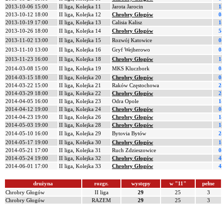
2013-10-06 15:00
II liga, Kolejka 11
Jarota Jarocin
1
2013-10-12 18:00
II liga, Kolejka 12
Chrobry Głogów
0
2013-10-19 17:00
II liga, Kolejka 13
Calisia Kalisz
1
2013-10-26 18:00
II liga, Kolejka 14
Chrobry Głogów
5
2013-11-02 13:00
II liga, Kolejka 15
Rozwój Katowice
0
2013-11-10 13:00
II liga, Kolejka 16
Gryf Wejherowo
0
2013-11-23 16:00
II liga, Kolejka 18
Chrobry Głogów
1
2014-03-08 15:00
II liga, Kolejka 19
MKS Kluczbork
0
2014-03-15 18:00
II liga, Kolejka 20
Chrobry Głogów
0
2014-03-22 15:00
II liga, Kolejka 21
Raków Częstochowa
2
2014-03-29 18:00
II liga, Kolejka 22
Chrobry Głogów
2
2014-04-05 16:00
II liga, Kolejka 23
Odra Opole
1
2014-04-12 19:00
II liga, Kolejka 24
Chrobry Głogów
0
2014-04-23 19:00
II liga, Kolejka 26
Chrobry Głogów
1
2014-05-03 19:00
II liga, Kolejka 28
Chrobry Głogów
1
2014-05-10 16:00
II liga, Kolejka 29
Bytovia Bytów
2
2014-05-17 19:00
II liga, Kolejka 30
Chrobry Głogów
1
2014-05-21 17:00
II liga, Kolejka 31
Ruch Zdzieszowice
0
2014-05-24 19:00
II liga, Kolejka 32
Chrobry Głogów
4
2014-06-01 17:00
II liga, Kolejka 33
Chrobry Głogów
4
drużyna
rozgr.
występy
w "11"
pełne
Chrobry Głogów
II liga
29
25
3
Chrobry Głogów
RAZEM
29
25
3