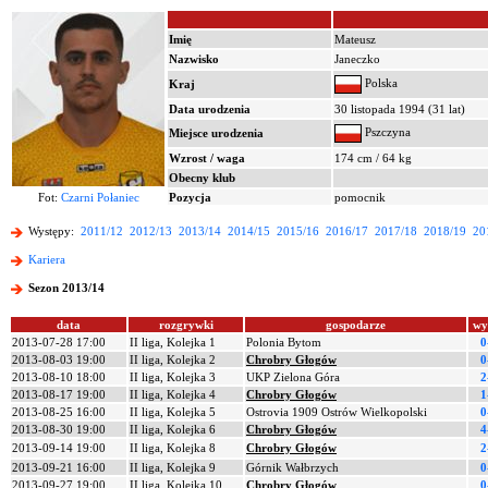
Imię
Mateusz
Nazwisko
Janeczko
Polska
Kraj
Data urodzenia
30 listopada 1994 (31 lat)
Pszczyna
Miejsce urodzenia
Wzrost / waga
174 cm / 64 kg
Obecny klub
Fot:
Czarni Połaniec
Pozycja
pomocnik
Występy:
2011/12
2012/13
2013/14
2014/15
2015/16
2016/17
2017/18
2018/19
20
Kariera
Sezon 2013/14
data
rozgrywki
gospodarze
wy
2013-07-28 17:00
II liga, Kolejka 1
Polonia Bytom
0
2013-08-03 19:00
II liga, Kolejka 2
Chrobry Głogów
0
2013-08-10 18:00
II liga, Kolejka 3
UKP Zielona Góra
2
2013-08-17 19:00
II liga, Kolejka 4
Chrobry Głogów
1
2013-08-25 16:00
II liga, Kolejka 5
Ostrovia 1909 Ostrów Wielkopolski
0
2013-08-30 19:00
II liga, Kolejka 6
Chrobry Głogów
4
2013-09-14 19:00
II liga, Kolejka 8
Chrobry Głogów
2
2013-09-21 16:00
II liga, Kolejka 9
Górnik Wałbrzych
0
2013-09-27 19:00
II liga, Kolejka 10
Chrobry Głogów
0