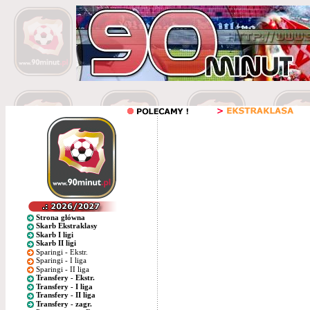
Strona główna
Skarb Ekstraklasy
Skarb I ligi
Skarb II ligi
Sparingi - Ekstr.
Sparingi - I liga
Sparingi - II liga
Transfery - Ekstr.
Transfery - I liga
Transfery - II liga
Transfery - zagr.