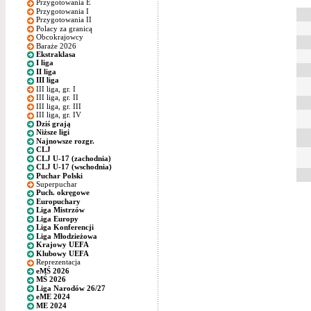
Przygotowania E
Przygotowania I
Przygotowania II
Polacy za granicą
Obcokrajowcy
Baraże 2026
Ekstraklasa
I liga
II liga
III liga
III liga, gr. I
III liga, gr. II
III liga, gr. III
III liga, gr. IV
Dziś grają
Niższe ligi
Najnowsze rozgr.
CLJ
CLJ U-17 (zachodnia)
CLJ U-17 (wschodnia)
Puchar Polski
Superpuchar
Puch. okręgowe
Europuchary
Liga Mistrzów
Liga Europy
Liga Konferencji
Liga Młodzieżowa
Krajowy UEFA
Klubowy UEFA
Reprezentacja
eMŚ 2026
MŚ 2026
Liga Narodów 26/27
eME 2024
ME 2024