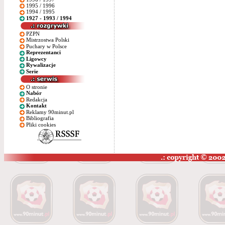
1995 / 1996
1994 / 1995
1927 - 1993 / 1994
PZPN
Mistrzostwa Polski
Puchary w Polsce
Reprezentanci
Ligowcy
Rywalizacje
Serie
O stronie
Nabór
Redakcja
Kontakt
Reklamy 90minut.pl
Bibliografia
Pliki cookies