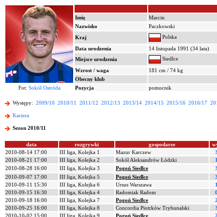
Imię
Marcin
Nazwisko
Paczkowski
Polska
Kraj
Data urodzenia
14 listopada 1991 (34 lata)
Siedlce
Miejsce urodzenia
Wzrost / waga
181 cm / 74 kg
Obecny klub
Fot:
Sokół Ostróda
Pozycja
pomocnik
Występy:
2009/10
2010/11
2011/12
2012/13
2013/14
2014/15
2015/16
2016/17
20
Kariera
Sezon 2010/11
data
rozgrywki
gospodarze
w
2010-08-14 17:00
III liga, Kolejka 1
Mazur Karczew
2010-08-21 17:00
III liga, Kolejka 2
Sokół Aleksandrów Łódzki
2010-08-28 16:00
III liga, Kolejka 3
Pogoń Siedlce
2010-09-07 17:00
III liga, Kolejka 5
Pogoń Siedlce
2010-09-11 15:30
III liga, Kolejka 6
Ursus Warszawa
2010-09-15 16:30
III liga, Kolejka 4
Radomiak Radom
2010-09-18 16:00
III liga, Kolejka 7
Pogoń Siedlce
2010-09-25 16:00
III liga, Kolejka 8
Concordia Piotrków Trybunalski
2010-10-02 15:00
III liga, Kolejka 9
Pogoń Siedlce