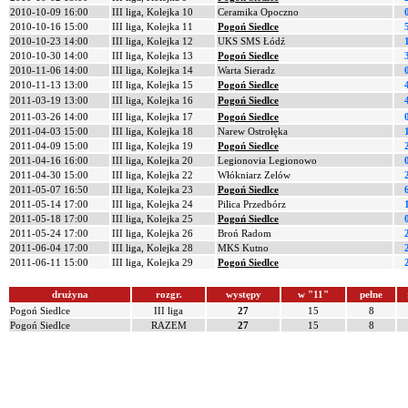
2010-10-09 16:00
III liga, Kolejka 10
Ceramika Opoczno
2010-10-16 15:00
III liga, Kolejka 11
Pogoń Siedlce
2010-10-23 14:00
III liga, Kolejka 12
UKS SMS Łódź
2010-10-30 14:00
III liga, Kolejka 13
Pogoń Siedlce
2010-11-06 14:00
III liga, Kolejka 14
Warta Sieradz
2010-11-13 13:00
III liga, Kolejka 15
Pogoń Siedlce
2011-03-19 13:00
III liga, Kolejka 16
Pogoń Siedlce
2011-03-26 14:00
III liga, Kolejka 17
Pogoń Siedlce
2011-04-03 15:00
III liga, Kolejka 18
Narew Ostrołęka
2011-04-09 15:00
III liga, Kolejka 19
Pogoń Siedlce
2011-04-16 16:00
III liga, Kolejka 20
Legionovia Legionowo
2011-04-30 15:00
III liga, Kolejka 22
Włókniarz Zelów
2011-05-07 16:50
III liga, Kolejka 23
Pogoń Siedlce
2011-05-14 17:00
III liga, Kolejka 24
Pilica Przedbórz
2011-05-18 17:00
III liga, Kolejka 25
Pogoń Siedlce
2011-05-24 17:00
III liga, Kolejka 26
Broń Radom
2011-06-04 17:00
III liga, Kolejka 28
MKS Kutno
2011-06-11 15:00
III liga, Kolejka 29
Pogoń Siedlce
drużyna
rozgr.
występy
w "11"
pełne
Pogoń Siedlce
III liga
27
15
8
Pogoń Siedlce
RAZEM
27
15
8