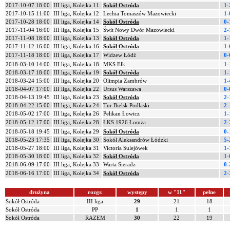
2017-10-07 18:00
III liga, Kolejka 11
Sokół Ostróda
1-
2017-10-15 11:00
III liga, Kolejka 12
Lechia Tomaszów Mazowiecki
1-
2017-10-28 18:00
III liga, Kolejka 14
Sokół Ostróda
0-
2017-11-04 16:00
III liga, Kolejka 15
Świt Nowy Dwór Mazowiecki
2-
2017-11-08 18:00
III liga, Kolejka 13
Sokół Ostróda
1-
2017-11-12 16:00
III liga, Kolejka 16
Sokół Ostróda
1-
2017-11-18 18:00
III liga, Kolejka 17
Widzew Łódź
0-
2018-03-10 14:00
III liga, Kolejka 18
MKS Ełk
1-
2018-03-17 18:00
III liga, Kolejka 19
Sokół Ostróda
1-
2018-03-24 15:00
III liga, Kolejka 20
Olimpia Zambrów
1-
2018-04-07 17:00
III liga, Kolejka 22
Ursus Warszawa
0-
2018-04-13 19:45
III liga, Kolejka 23
Sokół Ostróda
2-
2018-04-22 15:00
III liga, Kolejka 24
Tur Bielsk Podlaski
2-
2018-05-02 17:00
III liga, Kolejka 26
Pelikan Łowicz
1-
2018-05-12 17:00
III liga, Kolejka 28
ŁKS 1926 Łomża
2-
2018-05-18 19:45
III liga, Kolejka 29
Sokół Ostróda
0-
2018-05-23 17:35
III liga, Kolejka 30
Sokół Aleksandrów Łódzki
5-
2018-05-27 18:00
III liga, Kolejka 31
Victoria Sulejówek
1-
2018-05-30 18:00
III liga, Kolejka 32
Sokół Ostróda
1-
2018-06-09 17:00
III liga, Kolejka 33
Warta Sieradz
0-
2018-06-16 17:00
III liga, Kolejka 34
Sokół Ostróda
2-
drużyna
rozgr.
występy
w "11"
pełne
Sokół Ostróda
III liga
29
21
18
Sokół Ostróda
PP
1
1
1
Sokół Ostróda
RAZEM
30
22
19