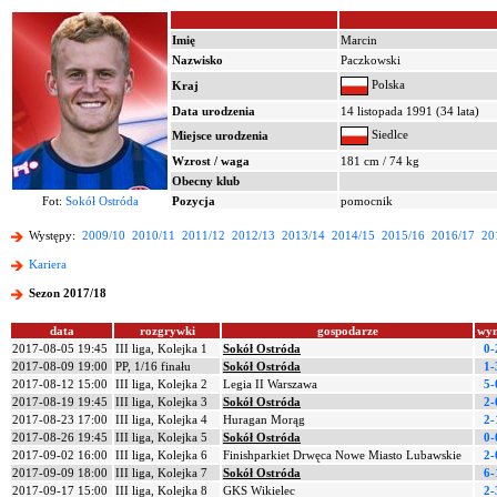
Imię
Marcin
Nazwisko
Paczkowski
Polska
Kraj
Data urodzenia
14 listopada 1991 (34 lata)
Siedlce
Miejsce urodzenia
Wzrost / waga
181 cm / 74 kg
Obecny klub
Fot:
Sokół Ostróda
Pozycja
pomocnik
Występy:
2009/10
2010/11
2011/12
2012/13
2013/14
2014/15
2015/16
2016/17
20
Kariera
Sezon 2017/18
data
rozgrywki
gospodarze
wyn
2017-08-05 19:45
III liga, Kolejka 1
Sokół Ostróda
0-
2017-08-09 19:00
PP, 1/16 finału
Sokół Ostróda
1-
2017-08-12 15:00
III liga, Kolejka 2
Legia II Warszawa
5-
2017-08-19 19:45
III liga, Kolejka 3
Sokół Ostróda
2-
2017-08-23 17:00
III liga, Kolejka 4
Huragan Morąg
2-
2017-08-26 19:45
III liga, Kolejka 5
Sokół Ostróda
0-
2017-09-02 16:00
III liga, Kolejka 6
Finishparkiet Drwęca Nowe Miasto Lubawskie
2-
2017-09-09 18:00
III liga, Kolejka 7
Sokół Ostróda
6-
2017-09-17 15:00
III liga, Kolejka 8
GKS Wikielec
2-