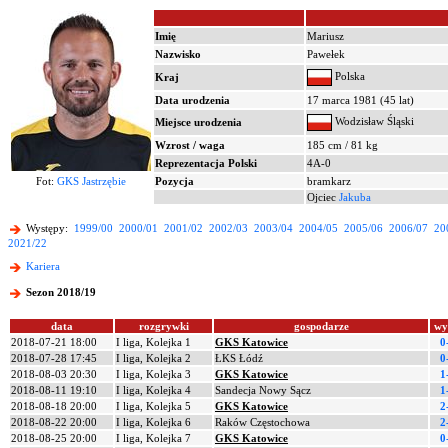
Imię
Mariusz
Nazwisko
Pawełek
Polska
Kraj
Data urodzenia
17 marca 1981 (45 lat)
Wodzisław Śląski
Miejsce urodzenia
Wzrost / waga
185 cm / 81 kg
Reprezentacja Polski
4A-0
Fot:
GKS Jastrzębie
Pozycja
bramkarz
Ojciec
Jakuba
Występy:
1999/00
2000/01
2001/02
2002/03
2003/04
2004/05
2005/06
2006/07
20
2021/22
Kariera
Sezon 2018/19
data
rozgrywki
gospodarze
wy
2018-07-21 18:00
I liga, Kolejka 1
GKS Katowice
0
2018-07-28 17:45
I liga, Kolejka 2
ŁKS Łódź
0
2018-08-03 20:30
I liga, Kolejka 3
GKS Katowice
1
2018-08-11 19:10
I liga, Kolejka 4
Sandecja Nowy Sącz
1
2018-08-18 20:00
I liga, Kolejka 5
GKS Katowice
2
2018-08-22 20:00
I liga, Kolejka 6
Raków Częstochowa
2
2018-08-25 20:00
I liga, Kolejka 7
GKS Katowice
0