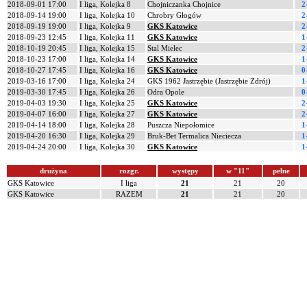
2018-09-01 17:00
I liga, Kolejka 8
Chojniczanka Chojnice
2
2018-09-14 19:00
I liga, Kolejka 10
Chrobry Głogów
2
2018-09-19 19:00
I liga, Kolejka 9
GKS Katowice
2
2018-09-23 12:45
I liga, Kolejka 11
GKS Katowice
1
2018-10-19 20:45
I liga, Kolejka 15
Stal Mielec
2
2018-10-23 17:00
I liga, Kolejka 14
GKS Katowice
1
2018-10-27 17:45
I liga, Kolejka 16
GKS Katowice
0
2019-03-16 17:00
I liga, Kolejka 24
GKS 1962 Jastrzębie (Jastrzębie Zdrój)
1
2019-03-30 17:45
I liga, Kolejka 26
Odra Opole
0
2019-04-03 19:30
I liga, Kolejka 25
GKS Katowice
2
2019-04-07 16:00
I liga, Kolejka 27
GKS Katowice
2
2019-04-14 18:00
I liga, Kolejka 28
Puszcza Niepołomice
1
2019-04-20 16:30
I liga, Kolejka 29
Bruk-Bet Termalica Nieciecza
1
2019-04-24 20:00
I liga, Kolejka 30
GKS Katowice
1
drużyna
rozgr.
występy
w "11"
pełne
GKS Katowice
I liga
21
21
20
GKS Katowice
RAZEM
21
21
20