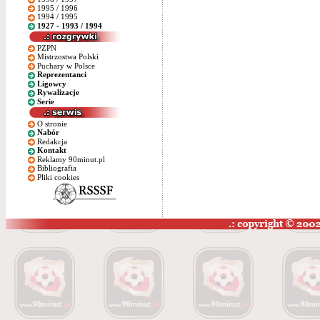
1995 / 1996
1994 / 1995
1927 - 1993 / 1994
PZPN
Mistrzostwa Polski
Puchary w Polsce
Reprezentanci
Ligowcy
Rywalizacje
Serie
O stronie
Nabór
Redakcja
Kontakt
Reklamy 90minut.pl
Bibliografia
Pliki cookies