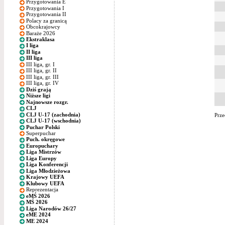
Przygotowania E
Przygotowania I
Przygotowania II
Polacy za granicą
Obcokrajowcy
Baraże 2026
Ekstraklasa
I liga
II liga
III liga
III liga, gr. I
III liga, gr. II
III liga, gr. III
III liga, gr. IV
Dziś grają
Niższe ligi
Najnowsze rozgr.
CLJ
CLJ U-17 (zachodnia)
Prze
CLJ U-17 (wschodnia)
Puchar Polski
Superpuchar
Puch. okręgowe
Europuchary
Liga Mistrzów
Liga Europy
Liga Konferencji
Liga Młodzieżowa
Krajowy UEFA
Klubowy UEFA
Reprezentacja
eMŚ 2026
MŚ 2026
Liga Narodów 26/27
eME 2024
ME 2024