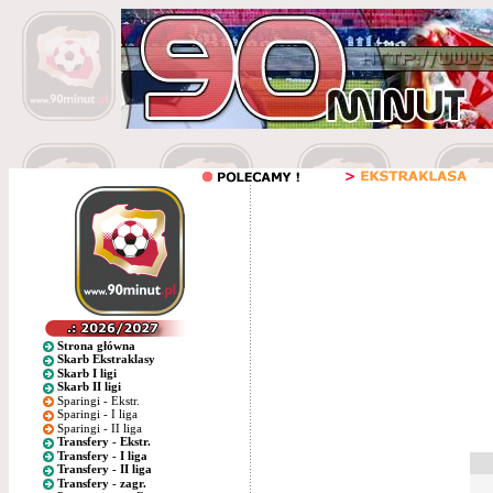
Strona główna
Skarb Ekstraklasy
Skarb I ligi
Skarb II ligi
Sparingi - Ekstr.
Sparingi - I liga
Sparingi - II liga
Transfery - Ekstr.
Transfery - I liga
Transfery - II liga
Transfery - zagr.