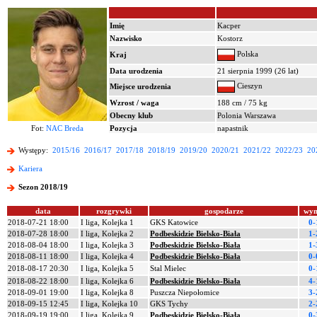
Imię
Kacper
Nazwisko
Kostorz
Polska
Kraj
Data urodzenia
21 sierpnia 1999 (26 lat)
Cieszyn
Miejsce urodzenia
Wzrost / waga
188 cm / 75 kg
Obecny klub
Polonia Warszawa
Fot:
NAC Breda
Pozycja
napastnik
Występy:
2015/16
2016/17
2017/18
2018/19
2019/20
2020/21
2021/22
2022/23
20
Kariera
Sezon 2018/19
data
rozgrywki
gospodarze
wyn
2018-07-21 18:00
I liga, Kolejka 1
GKS Katowice
0-
2018-07-28 18:00
I liga, Kolejka 2
Podbeskidzie Bielsko-Biała
1-
2018-08-04 18:00
I liga, Kolejka 3
Podbeskidzie Bielsko-Biała
1-
2018-08-11 18:00
I liga, Kolejka 4
Podbeskidzie Bielsko-Biała
0-
2018-08-17 20:30
I liga, Kolejka 5
Stal Mielec
0-
2018-08-22 18:00
I liga, Kolejka 6
Podbeskidzie Bielsko-Biała
4-
2018-09-01 19:00
I liga, Kolejka 8
Puszcza Niepołomice
3-
2018-09-15 12:45
I liga, Kolejka 10
GKS Tychy
2-
2018-09-19 19:00
I liga, Kolejka 9
Podbeskidzie Bielsko-Biała
0-