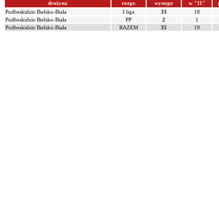
drużyna
rozgr.
występy
w "11"
Podbeskidzie Bielsko-Biała
I liga
33
18
Podbeskidzie Bielsko-Biała
PP
2
1
Podbeskidzie Bielsko-Biała
RAZEM
35
19