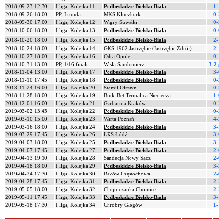
2018-09-23 12:30
I liga, Kolejka 11
Podbeskidzie Bielsko-Biała
1-
2018-09-26 18:00
PP, I runda
MKS Kluczbork
0-
2018-09-30 17:00
I liga, Kolejka 12
Wigry Suwałki
0-
2018-10-06 18:00
I liga, Kolejka 13
Podbeskidzie Bielsko-Biała
0-
2018-10-20 18:00
I liga, Kolejka 15
Podbeskidzie Bielsko-Biała
2-
2018-10-24 18:00
I liga, Kolejka 14
GKS 1962 Jastrzębie (Jastrzębie Zdrój)
2-
2018-10-27 18:00
I liga, Kolejka 16
Odra Opole
0-
2018-10-31 13:00
PP, 1/16 finału
Wisła Sandomierz
3-2 
2018-11-04 13:00
I liga, Kolejka 17
Podbeskidzie Bielsko-Biała
3-
2018-11-10 17:45
I liga, Kolejka 18
Podbeskidzie Bielsko-Biała
0-
2018-11-24 16:00
I liga, Kolejka 20
Stomil Olsztyn
0-
2018-11-28 18:00
I liga, Kolejka 19
Bruk-Bet Termalica Nieciecza
1-
2018-12-01 16:00
I liga, Kolejka 21
Garbarnia Kraków
0-
2019-03-02 13:45
I liga, Kolejka 22
Podbeskidzie Bielsko-Biała
0-
2019-03-10 15:00
I liga, Kolejka 23
Warta Poznań
4-
2019-03-16 18:00
I liga, Kolejka 24
Podbeskidzie Bielsko-Biała
3-
2019-03-29 17:45
I liga, Kolejka 26
ŁKS Łódź
3-
2019-04-03 18:00
I liga, Kolejka 25
Podbeskidzie Bielsko-Biała
3-
2019-04-07 17:45
I liga, Kolejka 27
Podbeskidzie Bielsko-Biała
2-
2019-04-13 19:10
I liga, Kolejka 28
Sandecja Nowy Sącz
2-
2019-04-18 18:00
I liga, Kolejka 29
Podbeskidzie Bielsko-Biała
3-
2019-04-24 17:30
I liga, Kolejka 30
Raków Częstochowa
2-
2019-04-28 17:45
I liga, Kolejka 31
Podbeskidzie Bielsko-Biała
2-
2019-05-05 18:00
I liga, Kolejka 32
Chojniczanka Chojnice
2-
2019-05-11 17:45
I liga, Kolejka 33
Podbeskidzie Bielsko-Biała
3-
2019-05-18 17:30
I liga, Kolejka 34
Chrobry Głogów
1-