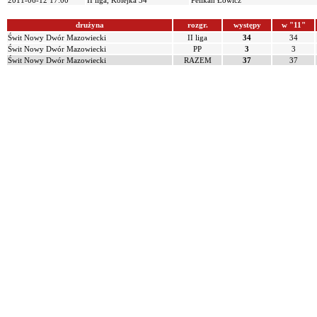
2011-06-12 17:00
II liga, Kolejka 34
Pelikan Łowicz
drużyna
rozgr.
występy
w "11"
Świt Nowy Dwór Mazowiecki
II liga
34
34
Świt Nowy Dwór Mazowiecki
PP
3
3
Świt Nowy Dwór Mazowiecki
RAZEM
37
37