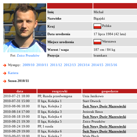
Imię
Michał
Nazwisko
Bigajski
Polska
Kraj
Data urodzenia
17 lipca 1984 (42 lata)
Warszawa
Miejsce urodzenia
Wzrost / waga
187 cm / 84 kg
Fot:
Znicz Pruszków
Pozycja
bramkarz
Występy:
2009/10
2010/11
2011/12
2012/13
2013/14
2014/15
2015/16
Kariera
Sezon 2010/11
data
rozgrywki
gospodarze
2010-07-21 18:00
PP, Runda przedwstępna
Unia Janikowo
2010-07-31 15:00
II liga, Kolejka 1
Start Otwock
2010-08-06 18:00
II liga, Kolejka 2
Świt Nowy Dwór Mazowiecki
2010-08-14 17:00
II liga, Kolejka 3
Jeziorak Iława
2010-08-18 19:00
II liga, Kolejka 4
Świt Nowy Dwór Mazowiecki
2010-08-21 19:30
II liga, Kolejka 5
Znicz Pruszków
2010-08-24 19:00
PP, I runda
Świt Nowy Dwór Mazowiecki
2010-08-29 19:00
II liga, Kolejka 6
Świt Nowy Dwór Mazowiecki
2010-09-03 18:00
II liga, Kolejka 7
Wisła Płock