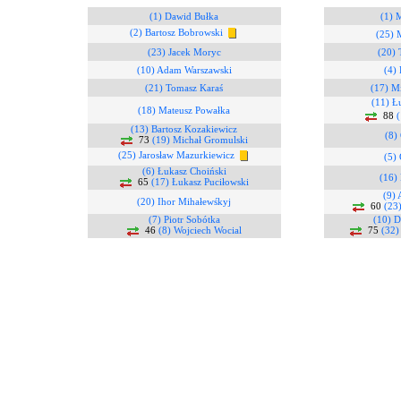
(1) Dawid Bułka
(1) 
(2) Bartosz Bobrowski
(25) 
(23) Jacek Moryc
(20) 
(10) Adam Warszawski
(4)
(21) Tomasz Karaś
(17) Mi
(11) Ł
(18) Mateusz Powałka
88
(
(13) Bartosz Kozakiewicz
(8)
73
(19) Michał Gromulski
(25) Jarosław Mazurkiewicz
(5)
(6) Łukasz Choiński
(16) 
65
(17) Łukasz Puciłowski
(9)
(20) Ihor Mihałewśkyj
60
(23
(7) Piotr Sobótka
(10) D
46
(8) Wojciech Wocial
75
(32)