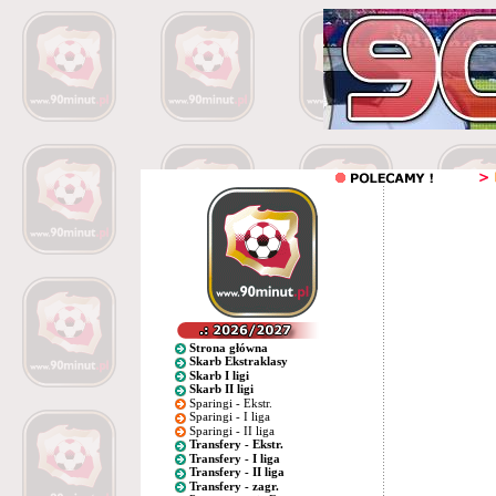
Strona główna
Skarb Ekstraklasy
Skarb I ligi
Skarb II ligi
Sparingi - Ekstr.
Sparingi - I liga
Sparingi - II liga
Transfery - Ekstr.
Transfery - I liga
Transfery - II liga
Transfery - zagr.