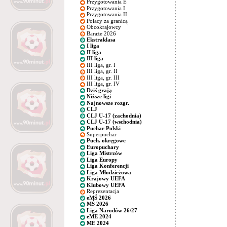
Przygotowania E
Przygotowania I
Przygotowania II
Polacy za granicą
Obcokrajowcy
Baraże 2026
Ekstraklasa
I liga
II liga
III liga
III liga, gr. I
III liga, gr. II
III liga, gr. III
III liga, gr. IV
Dziś grają
Niższe ligi
Najnowsze rozgr.
CLJ
CLJ U-17 (zachodnia)
CLJ U-17 (wschodnia)
Puchar Polski
Superpuchar
Puch. okręgowe
Europuchary
Liga Mistrzów
Liga Europy
Liga Konferencji
Liga Młodzieżowa
Krajowy UEFA
Klubowy UEFA
Reprezentacja
eMŚ 2026
MŚ 2026
Liga Narodów 26/27
eME 2024
ME 2024