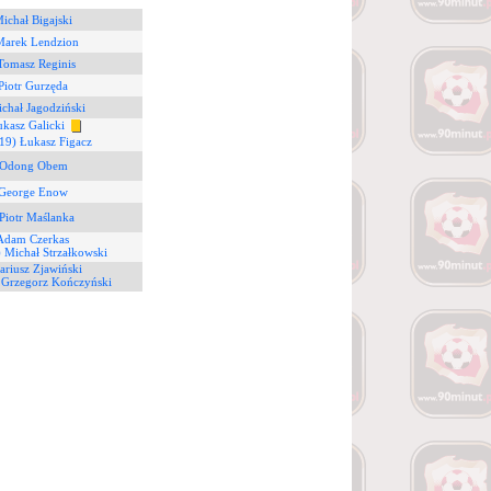
Michał Bigajski
Marek Lendzion
Tomasz Reginis
 Piotr Gurzęda
chał Jagodziński
ukasz Galicki
19) Łukasz Figacz
 Odong Obem
 George Enow
Piotr Maślanka
 Adam Czerkas
) Michał Strzałkowski
ariusz Zjawiński
 Grzegorz Kończyński