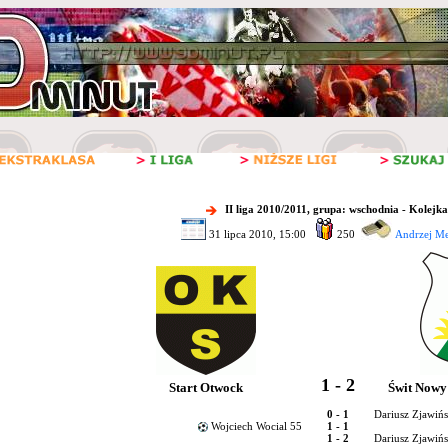
II liga 2010/2011, grupa: wschodnia - Kolejka
31 lipca 2010, 15:00
250
Andrzej Me
1 - 2
Start Otwock
Świt Nowy
0 - 1
Dariusz Zjawińs
Wojciech Wocial 55
1 - 1
1 - 2
Dariusz Zjawińs