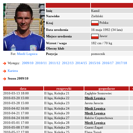
Imię
Kamil
Nazwisko
Zieliński
Polska
Kraj
Data urodzenia
16 maja 1992 (34 lata)
Jawor
Miejsce urodzenia
Wzrost / waga
182 cm / 70 kg
Obecny klub
Fot:
Miedź Legnica
Pozycja
pomocnik
Występy:
2009/10
2010/11
2011/12
2012/13
2014/15
2015/16
2016/17
2017/18
Kariera
Sezon 2009/10
data
rozgrywki
gospodarze
2010-03-13 18:00
II liga, Kolejka 21
Zagłębie Sosnowiec
2010-03-20 15:00
II liga, Kolejka 22
Miedź Legnica
2010-03-28 15:00
II liga, Kolejka 23
Jarota Jarocin
2010-04-02 16:00
II liga, Kolejka 24
Miedź Legnica
2010-04-21 17:00
II liga, Kolejka 20
Miedź Legnica
2010-04-24 16:00
II liga, Kolejka 27
Raków Częstochowa
2010-05-01 17:00
II liga, Kolejka 28
Miedź Legnica
2010-05-08 17:00
II liga, Kolejka 29
Czarni Żagań
2010-05-12 17:00
II liga, Kolejka 25
Elana Toruń