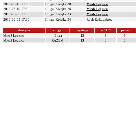
2010-05-15 17:00
II liga, Kolejka 30
Miedź Legnica
2010-05-19 17:00
II liga, Kolejka 26
Miedź Legnica
2010-06-06 17:00
II liga, Kolejka 33
Miedź Legnica
2010-06-09 17:00
II liga, Kolejka 34
Ruch Radzionków
drużyna
rozgr.
występy
w "11"
pełne
Miedź Legnica
II liga
13
8
3
Miedź Legnica
RAZEM
13
8
3