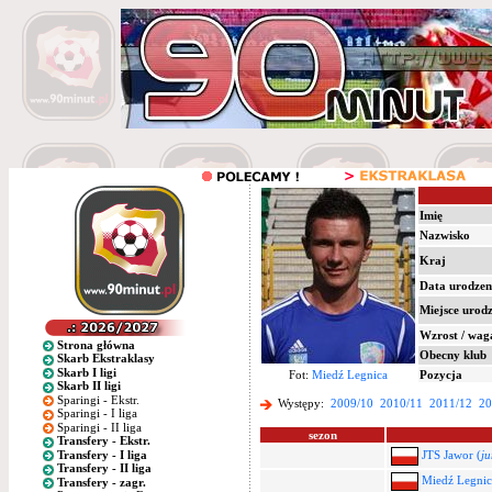
Imię
Nazwisko
Kraj
Data urodzen
Miejsce urod
Wzrost / wag
Strona główna
Obecny klub
Skarb Ekstraklasy
Skarb I ligi
Fot:
Miedź Legnica
Pozycja
Skarb II ligi
Sparingi - Ekstr.
Występy:
2009/10
2010/11
2011/12
20
Sparingi - I liga
Sparingi - II liga
sezon
Transfery - Ekstr.
Transfery - I liga
JTS Jawor (
ju
Transfery - II liga
Miedź Legnic
Transfery - zagr.