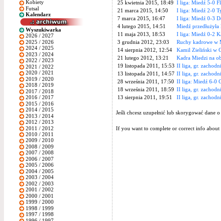
Kobiety
25 kwietnia 2015, 18:49
I liga: Miedź 5-0 F
Futsal
21 marca 2015, 14:50
I liga: Miedź 2-0 
Kalendarz
7 marca 2015, 16:47
I liga: Miedź 0-3 
4 lutego 2015, 14:51
Miedź przedłużyła 
Wyszukiwarka
11 maja 2013, 18:53
I liga: Miedź 0-2 
2026 / 2027
2025 / 2026
3 grudnia 2012, 23:03
Ruchy kadrowe w 
2024 / 2025
14 sierpnia 2012, 12:54
Kamil Zieliński w C
2023 / 2024
21 lutego 2012, 13:21
Kadra Miedzi na ob
2022 / 2023
19 listopada 2011, 15:53
II liga, gr. zachodn
2021 / 2022
2020 / 2021
13 listopada 2011, 14:57
II liga, gr. zachod
2019 / 2020
28 września 2011, 17:50
II liga: Miedź 6-0 
2018 / 2019
18 września 2011, 18:59
II liga, gr. zachodn
2017 / 2018
13 sierpnia 2011, 19:51
II liga, gr. zachodn
2016 / 2017
2015 / 2016
2014 / 2015
Jeśli chcesz uzupełnić lub skorygować dane o
2013 / 2014
2012 / 2013
2011 / 2012
If you want to complete or correct info about 
2010 / 2011
2009 / 2010
2008 / 2009
2007 / 2008
2006 / 2007
2005 / 2006
2004 / 2005
2003 / 2004
2002 / 2003
2001 / 2002
2000 / 2001
1999 / 2000
1998 / 1999
1997 / 1998
1996 / 1997