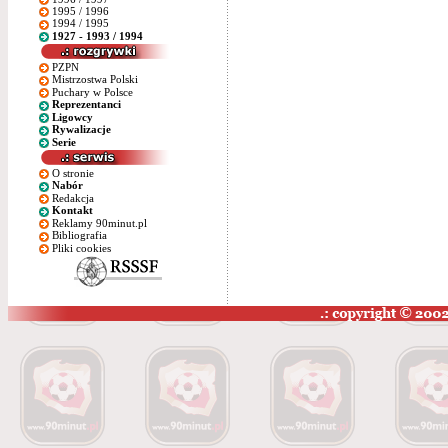
1995 / 1996
1994 / 1995
1927 - 1993 / 1994
PZPN
Mistrzostwa Polski
Puchary w Polsce
Reprezentanci
Ligowcy
Rywalizacje
Serie
O stronie
Nabór
Redakcja
Kontakt
Reklamy 90minut.pl
Bibliografia
Pliki cookies