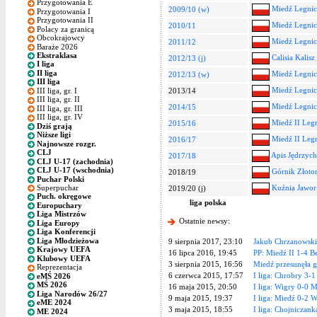
Przygotowania E
Miedź Legnic
2009/10 (w)
Przygotowania I
Przygotowania II
Miedź Legnic
2010/11
Polacy za granicą
Obcokrajowcy
Miedź Legnic
2011/12
Baraże 2026
Ekstraklasa
Calisia Kalisz
2012/13 (j)
I liga
II liga
Miedź Legnic
2012/13 (w)
III liga
Miedź Legnic
III liga, gr. I
2013/14
III liga, gr. II
Miedź Legnic
2014/15
III liga, gr. III
III liga, gr. IV
Miedź II Leg
2015/16
Dziś grają
Niższe ligi
Miedź II Leg
2016/17
Najnowsze rozgr.
CLJ
Apis Jędrzyc
2017/18
CLJ U-17 (zachodnia)
CLJ U-17 (wschodnia)
Górnik Złoto
2018/19
Puchar Polski
Superpuchar
Kuźnia Jawor
2019/20 (j)
Puch. okręgowe
liga polska
Europuchary
Liga Mistrzów
Ostatnie newsy:
Liga Europy
Liga Konferencji
Liga Młodzieżowa
9 sierpnia 2017, 23:10
Jakub Chrzanowski
Krajowy UEFA
16 lipca 2016, 19:45
PP: Miedź II 1-4 B
Klubowy UEFA
3 sierpnia 2015, 16:56
Miedź przesunęła g
Reprezentacja
6 czerwca 2015, 17:57
I liga: Chrobry 3-
eMŚ 2026
MŚ 2026
16 maja 2015, 20:50
I liga: Wigry 0-0 
Liga Narodów 26/27
9 maja 2015, 19:37
I liga: Miedź 0-2 W
eME 2024
3 maja 2015, 18:55
I liga: Chojniczan
ME 2024