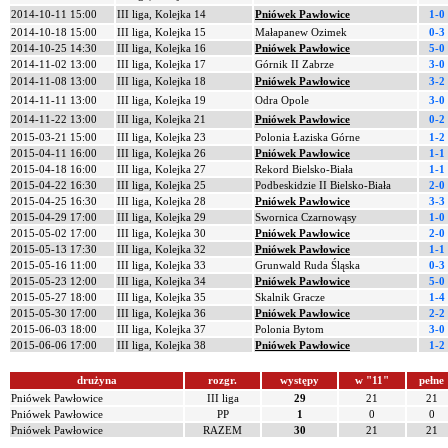
2014-10-11 15:00
III liga, Kolejka 14
Pniówek Pawłowice
1-0
2014-10-18 15:00
III liga, Kolejka 15
Małapanew Ozimek
0-3
2014-10-25 14:30
III liga, Kolejka 16
Pniówek Pawłowice
5-0
2014-11-02 13:00
III liga, Kolejka 17
Górnik II Zabrze
3-0
2014-11-08 13:00
III liga, Kolejka 18
Pniówek Pawłowice
3-2
2014-11-11 13:00
III liga, Kolejka 19
Odra Opole
3-0
2014-11-22 13:00
III liga, Kolejka 21
Pniówek Pawłowice
0-2
2015-03-21 15:00
III liga, Kolejka 23
Polonia Łaziska Górne
1-2
2015-04-11 16:00
III liga, Kolejka 26
Pniówek Pawłowice
1-1
2015-04-18 16:00
III liga, Kolejka 27
Rekord Bielsko-Biała
1-1
2015-04-22 16:30
III liga, Kolejka 25
Podbeskidzie II Bielsko-Biała
2-0
2015-04-25 16:30
III liga, Kolejka 28
Pniówek Pawłowice
3-3
2015-04-29 17:00
III liga, Kolejka 29
Swornica Czarnowąsy
1-0
2015-05-02 17:00
III liga, Kolejka 30
Pniówek Pawłowice
2-0
2015-05-13 17:30
III liga, Kolejka 32
Pniówek Pawłowice
1-1
2015-05-16 11:00
III liga, Kolejka 33
Grunwald Ruda Śląska
0-3
2015-05-23 12:00
III liga, Kolejka 34
Pniówek Pawłowice
5-0
2015-05-27 18:00
III liga, Kolejka 35
Skalnik Gracze
1-4
2015-05-30 17:00
III liga, Kolejka 36
Pniówek Pawłowice
2-2
2015-06-03 18:00
III liga, Kolejka 37
Polonia Bytom
3-0
2015-06-06 17:00
III liga, Kolejka 38
Pniówek Pawłowice
1-2
drużyna
rozgr.
występy
w "11"
pełne
Pniówek Pawłowice
III liga
29
21
21
Pniówek Pawłowice
PP
1
0
0
Pniówek Pawłowice
RAZEM
30
21
21