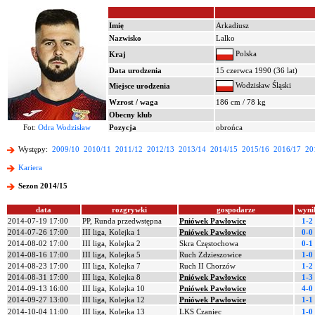
Imię
Arkadiusz
Nazwisko
Lalko
Polska
Kraj
Data urodzenia
15 czerwca 1990 (36 lat)
Wodzisław Śląski
Miejsce urodzenia
Wzrost / waga
186 cm / 78 kg
Obecny klub
Fot:
Odra Wodzisław
Pozycja
obrońca
Występy:
2009/10
2010/11
2011/12
2012/13
2013/14
2014/15
2015/16
2016/17
20
Kariera
Sezon 2014/15
data
rozgrywki
gospodarze
wyni
2014-07-19 17:00
PP, Runda przedwstępna
Pniówek Pawłowice
1-2
2014-07-26 17:00
III liga, Kolejka 1
Pniówek Pawłowice
0-0
2014-08-02 17:00
III liga, Kolejka 2
Skra Częstochowa
0-1
2014-08-16 17:00
III liga, Kolejka 5
Ruch Zdzieszowice
1-0
2014-08-23 17:00
III liga, Kolejka 7
Ruch II Chorzów
1-2
2014-08-31 17:00
III liga, Kolejka 8
Pniówek Pawłowice
1-3
2014-09-13 16:00
III liga, Kolejka 10
Pniówek Pawłowice
4-0
2014-09-27 13:00
III liga, Kolejka 12
Pniówek Pawłowice
1-1
2014-10-04 11:00
III liga, Kolejka 13
LKS Czaniec
1-0